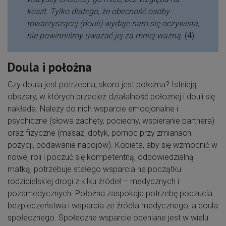
koszt. Tylko dlatego, że obecność osoby
towarzyszącej (douli) wydaje nam się oczywista,
nie powinniśmy uważać jej za mniej ważną
. (4)
Doula i położna
Czy doula jest potrzebna, skoro jest położna? Istnieją
obszary, w których przecież działalność położnej i douli się
nakłada. Należy do nich wsparcie emocjonalne i
psychiczne (słowa zachęty, pociechy, wspieranie partnera)
oraz fizyczne (masaż, dotyk, pomoc przy zmianach
pozycji, podawanie napojów). Kobieta, aby się wzmocnić w
nowej roli i poczuć się kompetentną, odpowiedzialną
matką, potrzebuje stałego wsparcia na początku
rodzicielskiej drogi z kilku źródeł – medycznych i
pozamedycznych. Położna zaspokaja potrzebę poczucia
bezpieczeństwa i wsparcia ze źródła medycznego, a doula
społecznego. Społeczne wsparcie oceniane jest w wielu