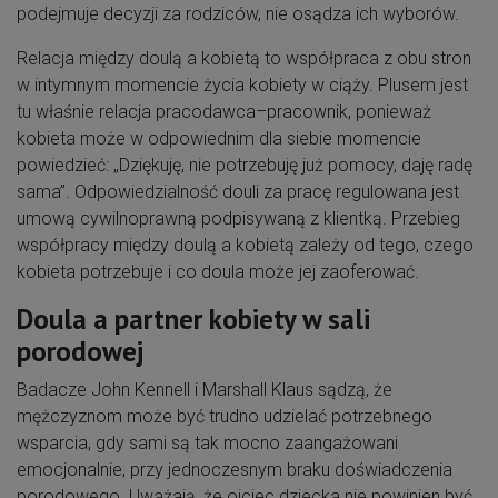
podejmuje decyzji za rodziców, nie osądza ich wyborów.
Relacja między doulą a kobietą to współpraca z obu stron
w intymnym momencie życia kobiety w ciąży. Plusem jest
tu właśnie relacja pracodawca–pracownik, ponieważ
kobieta może w odpowiednim dla siebie momencie
powiedzieć: „Dziękuję, nie potrzebuję już pomocy, daję radę
sama”. Odpowiedzialność douli za pracę regulowana jest
umową cywilnoprawną podpisywaną z klientką. Przebieg
współpracy między doulą a kobietą zależy od tego, czego
kobieta potrzebuje i co doula może jej zaoferować.
Doula a partner kobiety w sali
porodowej
Badacze John Kennell i Marshall Klaus sądzą, że
mężczyznom może być trudno udzielać potrzebnego
wsparcia, gdy sami są tak mocno zaangażowani
emocjonalnie, przy jednoczesnym braku doświadczenia
porodowego. Uważają, że ojciec dziecka nie powinien być