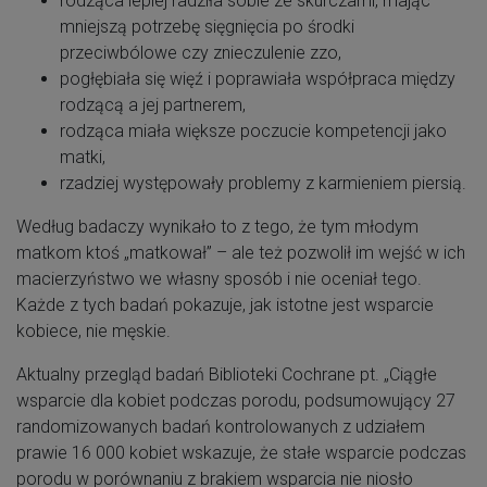
rodząca lepiej radziła sobie ze skurczami, mając
mniejszą potrzebę sięgnięcia po środki
przeciwbólowe czy znieczulenie zzo,
pogłębiała się więź i poprawiała współpraca między
rodzącą a jej partnerem,
rodząca miała większe poczucie kompetencji jako
matki,
rzadziej występowały problemy z karmieniem piersią.
Według badaczy wynikało to z tego, że tym młodym
matkom ktoś „matkował” – ale też pozwolił im wejść w ich
macierzyństwo we własny sposób i nie oceniał tego.
Każde z tych badań pokazuje, jak istotne jest wsparcie
kobiece, nie męskie.
Aktualny przegląd badań Biblioteki Cochrane pt. „Ciągłe
wsparcie dla kobiet podczas porodu, podsumowujący 27
randomizowanych badań kontrolowanych z udziałem
prawie 16 000 kobiet wskazuje, że stałe wsparcie podczas
porodu w porównaniu z brakiem wsparcia nie niosło