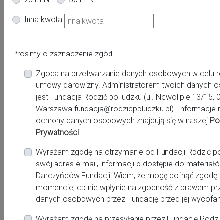
wsparciem podczas porodu, wsparciem w połogu (m.in.
pomoc opiekuńcza w połogu, jako nocne wsparcie,
Inna kwota
organizują ceremonie, rytuały połogowe np. cerrada –
masaż zamykający po połogu). Doule prowadzą również
spotkania wspierajace dla grup – kobiet w ciąży, matek
Prosimy o zaznaczenie zgód
małych dzieci.
Zgoda na przetwarzanie danych osobowych w celu re
W
umowy darowizny. Administratorem twoich danych 
jest Fundacja Rodzić po ludzku (ul. Nowolipie 13/15, 
Warszawa fundacja@rodzicpoludzku.pl). Informacje 
ochrony danych osobowych znajdują się w naszej
Po
Prywatności
Wyrażam zgodę na otrzymanie od Fundacji Rodzić po
swój adres e-mail, informacji o dostępie do materiał
Darczyńców Fundacji. Wiem, że mogę cofnąć zgod
starożytnej Grecji to było określenie na „służącą kobiecie”.
momencie, co nie wpłynie na zgodność z prawem pr
W latach 70. XX w. w Stanach Zjednoczonych „doula” za
danych osobowych przez Fundację przed jej wycofa
sprawą antropolożki Dany Raphael stało się określeniem
Wyrażam zgodę na przesyłanie przez Fundację Rodzi