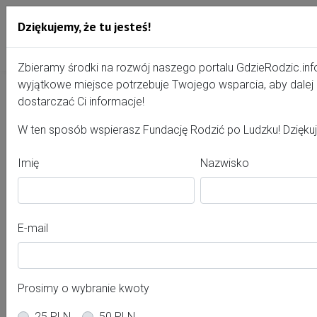
Dziękujemy, że tu jesteś!
Przejdź do treści portalu
Gdzie Rodzić - portal, str
Zbieramy środki na rozwój naszego portalu GdzieRodzic.inf
wyjątkowe miejsce potrzebuje Twojego wsparcia, aby dale
dostarczać Ci informacje!
Doula – kim jest?
W ten sposób wspierasz Fundację Rodzić po Ludzku! Dzięku
Imię
Nazwisko
Określenia „doula” używa się wobec kobiet, które są
przeszkolone w udzielaniu społecznego wsparcia i
udzielają go kobiecie w ciąży, w porodzie i w połogu: są
blisko, nawiązują kontakt, pomagają matce w czasie
E-mail
okołoporodowym. To wsparcie z zakresu informacyjnego,
emocjonalnego i fizycznego. Doula nie musi być
zaproszona do porodu, żeby być wsparciem w ciąży lub po
porodzie. Doule zajmują się również edukacją w ciąży,
Prosimy o wybranie kwoty
przygotowaniem osoby towarzyszącej do bycia
25 PLN
50 PLN