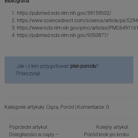
Bibliografia
:
https://pubmed.ncbi.nlm.nih.gov/39159502/
https://www.sciencedirect.com/science/article/pii/S
https://www.ncbi.nlm.nih.gov/pmc/articles/PMC649116
https://pubmed.ncbi.nlm.nih.gov/9350877/
Jak i z kim przygotować
plan porodu
?
Przeczytaj!
Kategorie artykułu:
Ciąża
,
Poród
| Komentarze: 0
Poprzedni artykuł:
Kolejny artykuł:
Dolegliwości w ciąży –
Poród krok po kroku