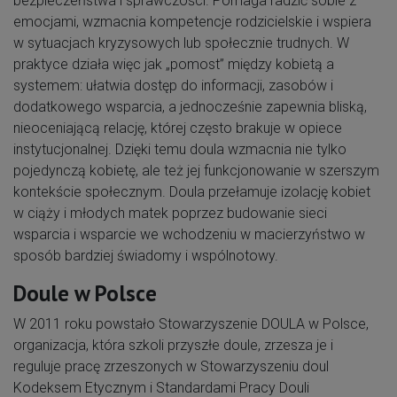
bezpieczeństwa i sprawczości. Pomaga radzić sobie z
emocjami, wzmacnia kompetencje rodzicielskie i wspiera
w sytuacjach kryzysowych lub społecznie trudnych. W
praktyce działa więc jak „pomost” między kobietą a
systemem: ułatwia dostęp do informacji, zasobów i
dodatkowego wsparcia, a jednocześnie zapewnia bliską,
nieoceniającą relację, której często brakuje w opiece
instytucjonalnej. Dzięki temu doula wzmacnia nie tylko
pojedynczą kobietę, ale też jej funkcjonowanie w szerszym
kontekście społecznym. Doula przełamuje izolację kobiet
w ciąży i młodych matek poprzez budowanie sieci
wsparcia i wsparcie we wchodzeniu w macierzyństwo w
sposób bardziej świadomy i wspólnotowy.
Doule w Polsce
W 2011 roku powstało Stowarzyszenie DOULA w Polsce,
organizacja, która szkoli przyszłe doule, zrzesza je i
reguluje pracę zrzeszonych w Stowarzyszeniu doul
Kodeksem Etycznym i Standardami Pracy Douli