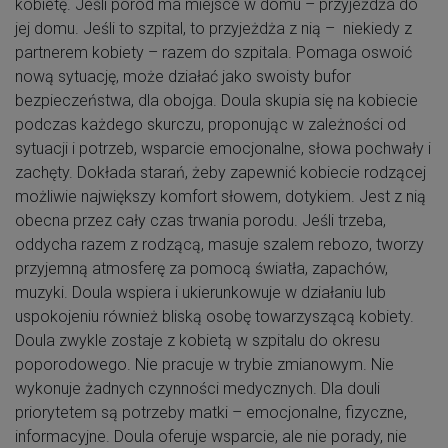
kobietę. Jeśli poród ma miejsce w domu – przyjeżdża do
jej domu. Jeśli to szpital, to przyjeżdża z nią – niekiedy z
partnerem kobiety – razem do szpitala. Pomaga oswoić
nową sytuację, może działać jako swoisty bufor
bezpieczeństwa, dla obojga. Doula skupia się na kobiecie
podczas każdego skurczu, proponując w zależności od
sytuacji i potrzeb, wsparcie emocjonalne, słowa pochwały i
zachęty. Dokłada starań, żeby zapewnić kobiecie rodzącej
możliwie największy komfort słowem, dotykiem. Jest z nią
obecna przez cały czas trwania porodu. Jeśli trzeba,
oddycha razem z rodzącą, masuje szalem rebozo, tworzy
przyjemną atmosferę za pomocą światła, zapachów,
muzyki. Doula wspiera i ukierunkowuje w działaniu lub
uspokojeniu również bliską osobę towarzyszącą kobiety.
Doula zwykle zostaje z kobietą w szpitalu do okresu
poporodowego. Nie pracuje w trybie zmianowym. Nie
wykonuje żadnych czynności medycznych. Dla douli
priorytetem są potrzeby matki – emocjonalne, fizyczne,
informacyjne. Doula oferuje wsparcie, ale nie porady, nie