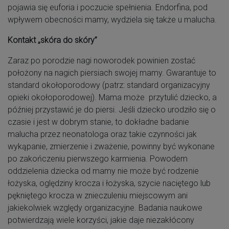
pojawia się euforia i poczucie spełnienia. Endorfina, pod
wpływem obecności mamy, wydziela się także u malucha.
Kontakt „skóra do skóry”
Zaraz po porodzie nagi noworodek powinien zostać
położony na nagich piersiach swojej mamy. Gwarantuje to
standard okołoporodowy (patrz: standard organizacyjny
opieki okołoporodowej). Mama może przytulić dziecko, a
później przystawić je do piersi. Jeśli dziecko urodziło się o
czasie i jest w dobrym stanie, to dokładne badanie
malucha przez neonatologa oraz takie czynności jak
wykąpanie, zmierzenie i zważenie, powinny być wykonane
po zakończeniu pierwszego karmienia. Powodem
oddzielenia dziecka od mamy nie może być rodzenie
łożyska, oględziny krocza i łożyska, szycie naciętego lub
pękniętego krocza w znieczuleniu miejscowym ani
jakiekolwiek względy organizacyjne. Badania naukowe
potwierdzają wiele korzyści, jakie daje niezakłócony