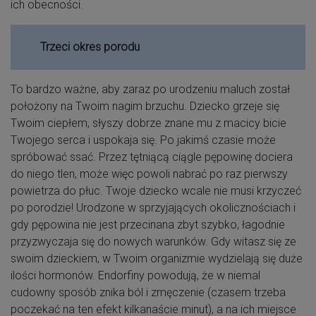
ich obecności.
Trzeci okres porodu
To bardzo ważne, aby zaraz po urodzeniu maluch został
położony na Twoim nagim brzuchu. Dziecko grzeje się
Twoim ciepłem, słyszy dobrze znane mu z macicy bicie
Twojego serca i uspokaja się. Po jakimś czasie może
spróbować ssać. Przez tętniącą ciągle pępowinę dociera
do niego tlen, może więc powoli nabrać po raz pierwszy
powietrza do płuc. Twoje dziecko wcale nie musi krzyczeć
po porodzie! Urodzone w sprzyjających okolicznościach i
gdy pępowina nie jest przecinana zbyt szybko, łagodnie
przyzwyczaja się do nowych warunków. Gdy witasz się ze
swoim dzieckiem, w Twoim organizmie wydzielają się duże
ilości hormonów. Endorfiny powodują, że w niemal
cudowny sposób znika ból i zmęczenie (czasem trzeba
poczekać na ten efekt kilkanaście minut), a na ich miejsce