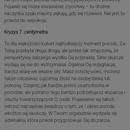
Pojawić się może krwawienie z pochwy – to drobne
naczynka szyjki macicy pękają, gdy się rozwiera. Nie jest to
powód do niepokoju.
Kryzys 7. centymetra
To dla większości kobiet najtrudniejszy moment porodu. Za
Tobą przebyta długa droga, ale jesteś tak zmęczona, że
perspektywa dalszego wysiłku Cię przerasta. Silne skurcze
wydają się nie do wytrzymania. Ogarnia Cię rezygnacja,
tracisz wiarę we własne siły. Masz ochotę uciec, możesz
także odczuwać ogromną złość na osobę bliską lub
położną. Czujesz, jak bardzo jesteś osamotniona w
porodzie, ale pomimo tego bardzo potrzebujesz wsparcia i
otuchy towarzyszących Ci osób. Pojawienie się takich
odczuć najczęściej świadczy o tym, że I okres porodu
wkrótce się skończy. W Twoim organizmie wydziela się
adrenalina, która powoli przygotowuje Cię do parcia.