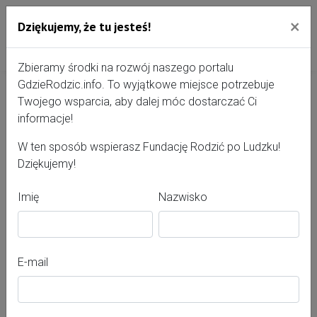
×
Dziękujemy, że tu jesteś!
Przejdź do treści portalu
Gdzie Rodzić - portal, str
Zbieramy środki na rozwój naszego portalu
GdzieRodzic.info. To wyjątkowe miejsce potrzebuje
Twojego wsparcia, aby dalej móc dostarczać Ci
Poród krok po kroku
informacje!
W ten sposób wspierasz Fundację Rodzić po Ludzku!
Dziękujemy!
Imię
Nazwisko
E-mail