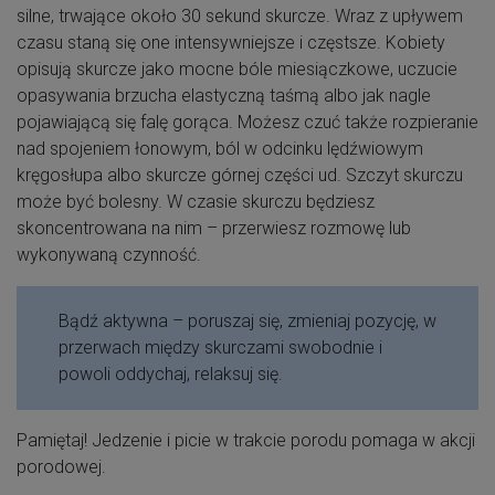
silne, trwające około 30 sekund skurcze. Wraz z upływem
czasu staną się one intensywniejsze i częstsze. Kobiety
opisują skurcze jako mocne bóle miesiączkowe, uczucie
opasywania brzucha elastyczną taśmą albo jak nagle
pojawiającą się falę gorąca. Możesz czuć także rozpieranie
nad spojeniem łonowym, ból w odcinku lędźwiowym
kręgosłupa albo skurcze górnej części ud. Szczyt skurczu
może być bolesny. W czasie skurczu będziesz
skoncentrowana na nim – przerwiesz rozmowę lub
wykonywaną czynność.
Bądź aktywna – poruszaj się, zmieniaj pozycję, w
przerwach między skurczami swobodnie i
powoli oddychaj, relaksuj się.
Pamiętaj! Jedzenie i picie w trakcie porodu pomaga w akcji
porodowej.