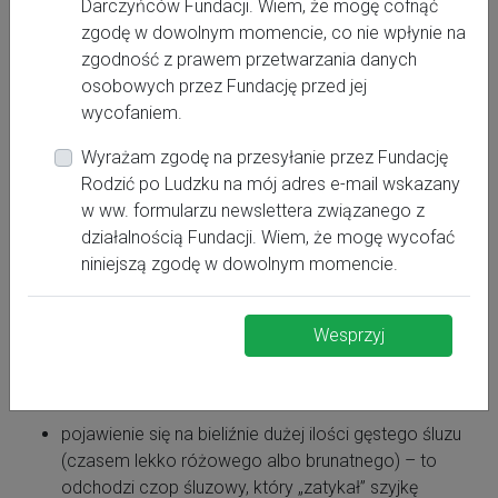
Darczyńców Fundacji. Wiem, że mogę cofnąć
orientacyjna. Jedynie 5% dzieci rodzi się w tym terminie,
zgodę w dowolnym momencie, co nie wpłynie na
pozostałe „urodzone o czasie” dzieci rodzą się pomiędzy
zgodność z prawem przetwarzania danych
38. a 42. tygodniem ciąży!
osobowych przez Fundację przed jej
Zatem nie martw się tym, spokojnie czekaj na to, aż
wycofaniem.
dziecko postanowi urodzić się!
Wyrażam zgodę na przesyłanie przez Fundację
Pierwszy okres porodu:
Rodzić po Ludzku na mój adres e-mail wskazany
w ww. formularzu newslettera związanego z
działalnością Fundacji. Wiem, że mogę wycofać
0-3 cm rozwarcia
niniejszą zgodę w dowolnym momencie.
Zazwyczaj na kilka dni przed porodem pojawiają się
skurcze przepowiadające – są łagodne, trwają kilka godzin
Wesprzyj
i samoistnie zanikają.
Inne oznaki rozpoczynającego się porodu to:
pojawienie się na bieliźnie dużej ilości gęstego śluzu
(czasem lekko różowego albo brunatnego) – to
odchodzi czop śluzowy, który „zatykał” szyjkę