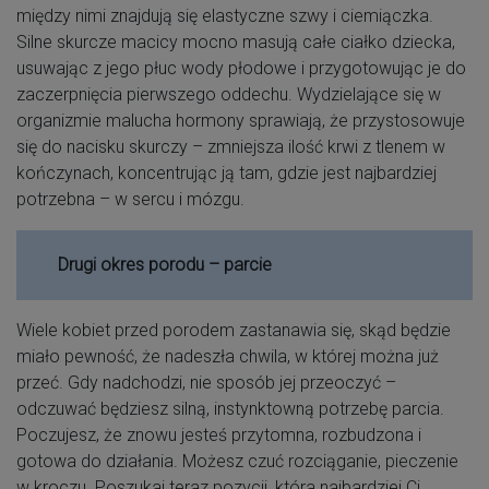
między nimi znajdują się elastyczne szwy i ciemiączka.
Silne skurcze macicy mocno masują całe ciałko dziecka,
usuwając z jego płuc wody płodowe i przygotowując je do
zaczerpnięcia pierwszego oddechu. Wydzielające się w
organizmie malucha hormony sprawiają, że przystosowuje
się do nacisku skurczy – zmniejsza ilość krwi z tlenem w
kończynach, koncentrując ją tam, gdzie jest najbardziej
potrzebna – w sercu i mózgu.
Drugi okres porodu – parcie
Wiele kobiet przed porodem zastanawia się, skąd będzie
miało pewność, że nadeszła chwila, w której można już
przeć. Gdy nadchodzi, nie sposób jej przeoczyć –
odczuwać będziesz silną, instynktowną potrzebę parcia.
Poczujesz, że znowu jesteś przytomna, rozbudzona i
gotowa do działania. Możesz czuć rozciąganie, pieczenie
w kroczu. Poszukaj teraz pozycji, która najbardziej Ci