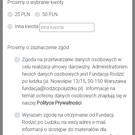
Prosimy o wybranie kwoty
25 PLN
50 PLN
autorka zdjęcia Anna Wibig
Inna kwota
Jak wygląda poród? Co się dzieje w
trakcie porodu? Zapewne zadajesz
Prosimy o zaznaczenie zgód
sobie to pytanie, jak większość
przyszłych mam. Nasz artykuł pomoże
Zgoda na przetwarzanie danych osobowych w
ci znaleźć odpowiedzi na te pytania.
celu realizacji umowy darowizny. Administratorem
twoich danych osobowych jest Fundacja Rodzić
Poród dzieli się umownie na 3 okresy. Podczas 1. okresu
po ludzku (ul. Nowolipie 13/15, 00-150 Warszawa
porodu szyjka macicy, która w trakcie ciąży pozostawała
fundacja@rodzicpoludzku.pl). Informacje na
zamknięta, musi się rozewrzeć do 10 cm. Trwa to około 14
temat ochrony danych osobowych znajdują się w
godzin przy pierwszym dziecku, ok. 8 godzin przy
naszej
Polityce Prywatności
kolejnych. W drugim okresie porodu, zwanym okresem
Wyrażam zgodę na otrzymanie od Fundacji
parcia, dziecko przeciska się przez kanał rodny i wychodzi
Rodzić po Ludzku, na swój adres e-mail,
na świat, w trzecim rodzi się łożysko.
informacji o dostępie do materiałów dla
Wyznaczony przez lekarza termin porodu to data