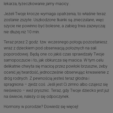
lekarza, łyżeczkowanie jamy macicy.
Jeżeli Twoje krocze wymaga opatrzenia, to właśnie teraz
zostanie zszyte. Uszkodzone tkanki są znieczulane, więc
szycie nie powinno być bolesne, a zabieg trwa zazwyczaj
nie dłużej niż 10 min.
Teraz przez 2 godz. tzw. wczesnego połogu pozostaniesz
wraz z dzieckiem pod obserwacją położnych na sali
poporodowej. Będą one co jakiś czas sprawdzały Twoje
samopoczucie i to, jak obkurcza się macica. W tym celu
delikatnie chwyta się macicę przez powłoki brzuszne, żeby
ocenić jej twardość, jednocześnie obserwując krwawienie z
dróg rodnych. Z pewnością jesteś teraz głodna i
spragniona – zjedz coś. Jeśli jest Ci zimno albo czujesz się
nieświeżo – weź prysznic. Teraz, gdy Twoje dziecko jest już
na świecie, należy ci się odpoczynek.
Hormony w porodzie? Dowiedz się więcej!