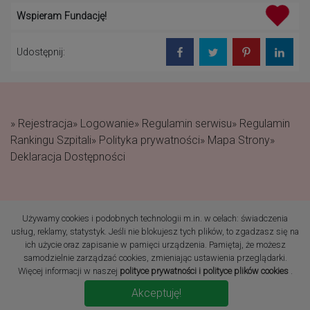
Wspieram Fundację!
Udostępnij:
» Rejestracja
» Logowanie
» Regulamin serwisu
» Regulamin
Rankingu Szpitali
» Polityka prywatności
» Mapa Strony
»
Deklaracja Dostępności
Używamy cookies i podobnych technologii m.in. w celach: świadczenia
(c) 2019 Fundacja Rodzić
usług, reklamy, statystyk. Jeśli nie blokujesz tych plików, to zgadzasz się na
po Ludzku Wszelkie prawa
ich użycie oraz zapisanie w pamięci urządzenia. Pamiętaj, że możesz
zastrzeżone
samodzielnie zarządzać cookies, zmieniając ustawienia przeglądarki.
Więcej informacji w naszej
polityce prywatności i polityce plików cookies
.
Akceptuję!
Realizacja: