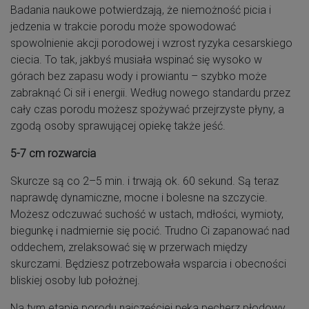
Badania naukowe potwierdzają, że niemożność picia i
jedzenia w trakcie porodu może spowodować
spowolnienie akcji porodowej i wzrost ryzyka cesarskiego
ciecia. To tak, jakbyś musiała wspinać się wysoko w
górach bez zapasu wody i prowiantu – szybko może
zabraknąć Ci sił i energii. Według nowego standardu przez
cały czas porodu możesz spożywać przejrzyste płyny, a
zgodą osoby sprawującej opiekę także jeść.
5-7 cm rozwarcia
Skurcze są co 2–5 min. i trwają ok. 60 sekund. Są teraz
naprawdę dynamiczne, mocne i bolesne na szczycie.
Możesz odczuwać suchość w ustach, mdłości, wymioty,
biegunkę i nadmiernie się pocić. Trudno Ci zapanować nad
oddechem, zrelaksować się w przerwach między
skurczami. Będziesz potrzebowała wsparcia i obecności
bliskiej osoby lub położnej.
Na tym etapie porodu najczęściej pęka pęcherz płodowy.