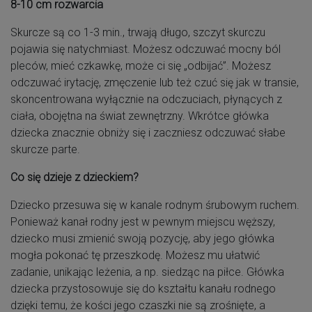
8-10 cm rozwarcia
Skurcze są co 1-3 min., trwają długo, szczyt skurczu
pojawia się natychmiast. Możesz odczuwać mocny ból
pleców, mieć czkawkę, może ci się „odbijać”. Możesz
odczuwać irytację, zmęczenie lub też czuć się jak w transie,
skoncentrowana wyłącznie na odczuciach, płynących z
ciała, obojętna na świat zewnętrzny. Wkrótce główka
dziecka znacznie obniży się i zaczniesz odczuwać słabe
skurcze parte.
Co się dzieje z dzieckiem?
Dziecko przesuwa się w kanale rodnym śrubowym ruchem.
Ponieważ kanał rodny jest w pewnym miejscu węższy,
dziecko musi zmienić swoją pozycję, aby jego główka
mogła pokonać tę przeszkodę. Możesz mu ułatwić
zadanie, unikając leżenia, a np. siedząc na piłce. Główka
dziecka przystosowuje się do kształtu kanału rodnego
dzięki temu, że kości jego czaszki nie są zrośnięte, a