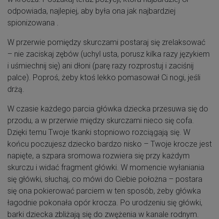
odpowiada, najlepiej, aby była ona jak najbardziej
spionizowana .
W przerwie pomiędzy skurczami postaraj się zrelaksować
– nie zaciskaj zębów (uchyl usta, porusz kilka razy językiem
i uśmiechnij się) ani dłoni (parę razy rozprostuj i zaciśnij
palce). Poproś, żeby ktoś lekko pomasował Ci nogi, jeśli
drżą.
W czasie każdego parcia główka dziecka przesuwa się do
przodu, a w przerwie między skurczami nieco się cofa.
Dzięki temu Twoje tkanki stopniowo rozciągają się. W
końcu poczujesz dziecko bardzo nisko – Twoje krocze jest
napięte, a szpara sromowa rozwiera się przy każdym
skurczu i widać fragment główki. W momencie wyłaniania
się główki, słuchaj, co mówi do Ciebie położna – postara
się ona pokierować parciem w ten sposób, żeby główka
łagodnie pokonała opór krocza. Po urodzeniu się główki,
barki dziecka zbliżają się do zwężenia w kanale rodnym.