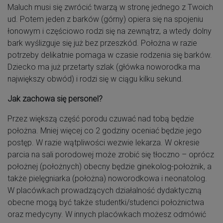
Maluch musi się zwrócić twarzą w stronę jednego z Twoich
ud. Potem jeden z barków (górny) opiera się na spojeniu
łonowym i częściowo rodzi się na zewnątrz, a wtedy dolny
bark wyślizguje się już bez przeszkód. Położna w razie
potrzeby delikatnie pomaga w czasie rodzenia się barków.
Dziecko ma już przetarty szlak (główka noworodka ma
największy obwód) i rodzi się w ciągu kilku sekund.
Jak zachowa się personel?
Przez większą część porodu czuwać nad tobą będzie
położna. Mniej więcej co 2 godziny oceniać będzie jego
postęp. W razie wątpliwości wezwie lekarza. W okresie
parcia na sali porodowej może zrobić się tłoczno – oprócz
położnej (położnych) obecny będzie ginekolog-położnik, a
także pielęgniarka (położna) noworodkowa i neonatolog.
W placówkach prowadzących działalność dydaktyczną
obecne mogą być także studentki/studenci położnictwa
oraz medycyny. W innych placówkach możesz odmówić