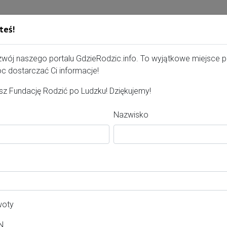
teś!
Gdzie Rodzić - portal, str
zwój naszego portalu GdzieRodzic.info. To wyjątkowe miejsce 
c dostarczać Ci informacje!
z Fundację Rodzić po Ludzku! Dziękujemy!
Nazwisko
erta dla kobiet
wiat:
rszawa
woty
asto:
N