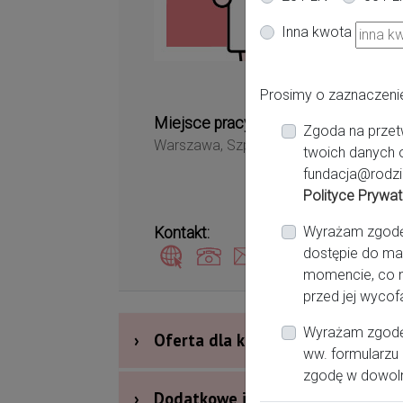
Wa
Inna kwota
Prosimy o zaznaczeni
Miejsce pracy:
Zgoda na przet
Warszawa, Szpital Specjalistyczny im.
twoich danych 
fundacja@rodzi
Polityce Prywat
Wyrażam zgodę n
Kontakt:
dostępie do ma
momencie, co n
przed jej wycof
Wyrażam zgodę 
›
Oferta dla kobiet
ww. formularzu 
zgodę w dowol
›
Dodatkowe informacje