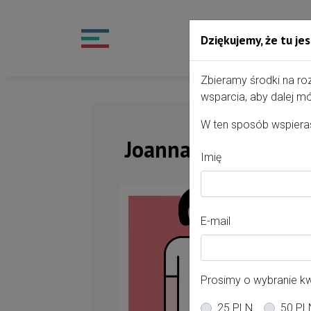
Dziękujemy, że tu jes
Przejdź do treści portalu
Zbieramy środki na ro
wsparcia, aby dalej mó
W ten sposób wspieras
Joanna Pałczyńska
Imię
Of
E-mail
Po
Wa
Prosimy o wybranie k
Mi
25 PLN
50 PL