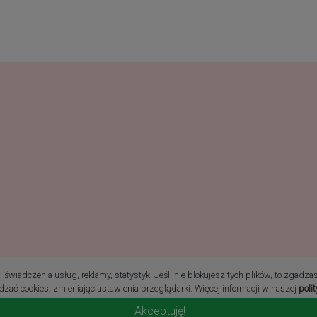
ie prawa zastrzeżone
świadczenia usług, reklamy, statystyk. Jeśli nie blokujesz tych plików, to zgadza
zać cookies, zmieniając ustawienia przeglądarki. Więcej informacji w naszej
poli
Akceptuję!