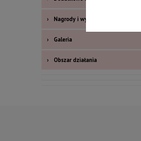
›
Nagrody i wyróżnienia
›
Galeria
›
Obszar działania