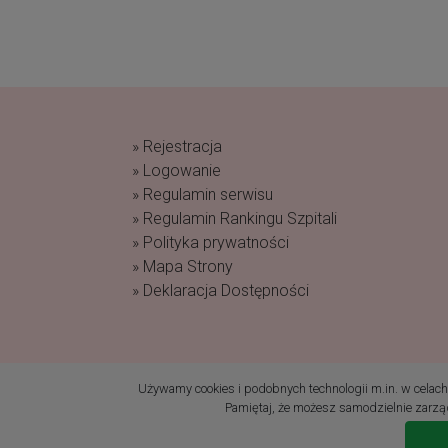
» Rejestracja
» Logowanie
» Regulamin serwisu
» Regulamin Rankingu Szpitali
» Polityka prywatności
» Mapa Strony
» Deklaracja Dostępności
(c) 2019 Fundacja Rodzić po Ludzku Wszelk
Używamy cookies i podobnych technologii m.in. w celach: 
Pamiętaj, że możesz samodzielnie zarząd