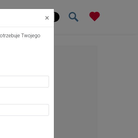
×
ona główna
potrzebuje Twojego