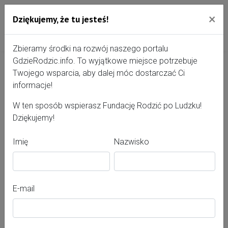
×
Dziękujemy, że tu jesteś!
Przejdź do treści portalu
Gdzie Rodzić - portal, str
Zbieramy środki na rozwój naszego portalu
GdzieRodzic.info. To wyjątkowe miejsce potrzebuje
Twojego wsparcia, aby dalej móc dostarczać Ci
Beata Ligocka
informacje!
W ten sposób wspierasz Fundację Rodzić po Ludzku!
Dziękujemy!
Imię
Nazwisko
E-mail