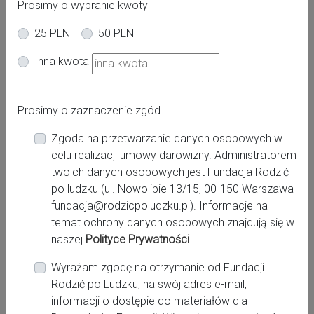
Prosimy o wybranie kwoty
25 PLN
50 PLN
Oferta dla kobiet
Inna kwota
Ciąża
Po porodzie
Powiat:
Prosimy o zaznaczenie zgód
Śląskie
Zgoda na przetwarzanie danych osobowych w
Miasto:
celu realizacji umowy darowizny. Administratorem
Gliwice, Katowice
twoich danych osobowych jest Fundacja Rodzić
po ludzku (ul. Nowolipie 13/15, 00-150 Warszawa
fundacja@rodzicpoludzku.pl). Informacje na
Miejsce pracy:
temat ochrony danych osobowych znajdują się w
naszej
Polityce Prywatności
GYNCENTRUM KATOWICE
Wyrażam zgodę na otrzymanie od Fundacji
Rodzić po Ludzku, na swój adres e-mail,
Kontakt:
informacji o dostępie do materiałów dla