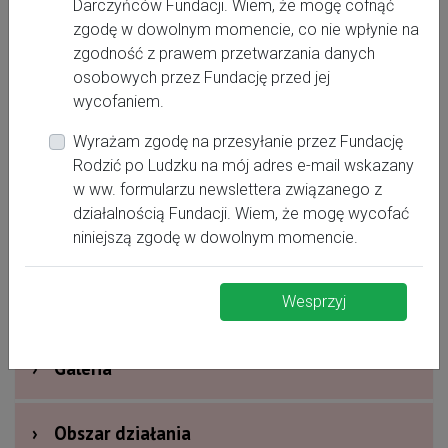
Darczyńców Fundacji. Wiem, że mogę cofnąć
zgodę w dowolnym momencie, co nie wpłynie na
zgodność z prawem przetwarzania danych
ligocka009@gmail.com
osobowych przez Fundację przed jej
wycofaniem.
Wyrażam zgodę na przesyłanie przez Fundację
Rodzić po Ludzku na mój adres e-mail wskazany
›
Oferta dla kobiet
w ww. formularzu newslettera związanego z
działalnością Fundacji. Wiem, że mogę wycofać
›
Dodatkowe informacje
niniejszą zgodę w dowolnym momencie.
›
Nagrody i wyróżnienia
Wesprzyj
›
Galeria
›
Obszar działania