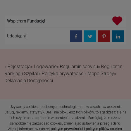
Wspieram Fundację!
Udostępnij:
» Rejestracja
» Logowanie
» Regulamin serwisu
» Regulamin
Rankingu Szpitali
» Polityka prywatności
» Mapa Strony
»
Deklaracja Dostępności
Używamy cookies i podobnych technologii m.in. w celach: świadczenia
(c) 2019 Fundacja Rodzić
usług, reklamy, statystyk. Jeśli nie blokujesz tych plików, to zgadzasz się na
po Ludzku Wszelkie prawa
ich użycie oraz zapisanie w pamięci urządzenia. Pamiętaj, że możesz
zastrzeżone
samodzielnie zarządzać cookies, zmieniając ustawienia przeglądarki.
Więcej informacji w naszej
polityce prywatności i polityce plików cookies
.