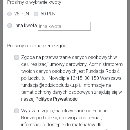
Prosimy o wybranie kwoty
25 PLN
50 PLN
Oferta dla kobiet
Inna kwota
Powiat:
Prosimy o zaznaczenie zgód
Zgoda na przetwarzanie danych osobowych w
Miasto:
celu realizacji umowy darowizny. Administratorem
twoich danych osobowych jest Fundacja Rodzić
po ludzku (ul. Nowolipie 13/15, 00-150 Warszawa
fundacja@rodzicpoludzku.pl). Informacje na
Miejsce pracy:
temat ochrony danych osobowych znajdują się w
naszej
Polityce Prywatności
Wyrażam zgodę na otrzymanie od Fundacji
Rodzić po Ludzku, na swój adres e-mail,
Kontakt:
informacji o dostępie do materiałów dla