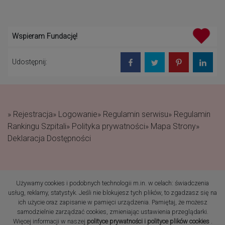
Wspieram Fundację!
Udostępnij:
» Rejestracja
» Logowanie
» Regulamin serwisu
» Regulamin
Rankingu Szpitali
» Polityka prywatności
» Mapa Strony
»
Deklaracja Dostępności
Używamy cookies i podobnych technologii m.in. w celach: świadczenia
(c) 2019 Fundacja Rodzić
usług, reklamy, statystyk. Jeśli nie blokujesz tych plików, to zgadzasz się na
po Ludzku Wszelkie prawa
ich użycie oraz zapisanie w pamięci urządzenia. Pamiętaj, że możesz
zastrzeżone
samodzielnie zarządzać cookies, zmieniając ustawienia przeglądarki.
Więcej informacji w naszej
polityce prywatności i polityce plików cookies
.