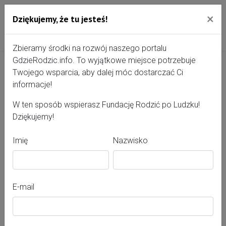
×
Dziękujemy, że tu jesteś!
Przejdź do treści portalu
Gdzie Rodzić - portal, str
Zbieramy środki na rozwój naszego portalu
GdzieRodzic.info. To wyjątkowe miejsce potrzebuje
Twojego wsparcia, aby dalej móc dostarczać Ci
Anna Battek
informacje!
W ten sposób wspierasz Fundację Rodzić po Ludzku!
Dziękujemy!
Imię
Nazwisko
E-mail