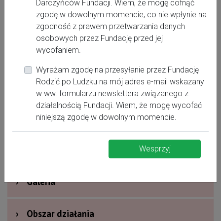
Darczyńców Fundacji. Wiem, że mogę cofnąć
zgodę w dowolnym momencie, co nie wpłynie na
zgodność z prawem przetwarzania danych
osobowych przez Fundację przed jej
wycofaniem.
Wyrażam zgodę na przesyłanie przez Fundację
Rodzić po Ludzku na mój adres e-mail wskazany
›
Oferta dla kobiet
w ww. formularzu newslettera związanego z
działalnością Fundacji. Wiem, że mogę wycofać
›
Dodatkowe informacje
niniejszą zgodę w dowolnym momencie.
›
Nagrody i wyróżnienia
Wesprzyj
›
Galeria
›
Obszar działania