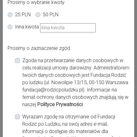
Prosimy o wybranie kwoty
25 PLN
50 PLN
Oferta dla kobiet
Inna kwota
Powiat:
Prosimy o zaznaczenie zgód
leszczyński
Zgoda na przetwarzanie danych osobowych w
Miasto:
celu realizacji umowy darowizny. Administratorem
Leszno
twoich danych osobowych jest Fundacja Rodzić
po ludzku (ul. Nowolipie 13/15, 00-150 Warszawa
fundacja@rodzicpoludzku.pl). Informacje na
Miejsce pracy:
temat ochrony danych osobowych znajdują się w
Leszno, Wojewodzki Szpital Zespolony Leszno
naszej
Polityce Prywatności
Wyrażam zgodę na otrzymanie od Fundacji
Rodzić po Ludzku, na swój adres e-mail,
Kontakt:
informacji o dostępie do materiałów dla