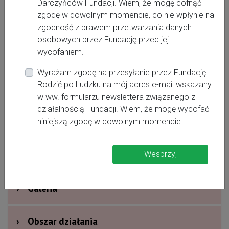
Darczyńców Fundacji. Wiem, że mogę cofnąć
zgodę w dowolnym momencie, co nie wpłynie na
zgodność z prawem przetwarzania danych
osobowych przez Fundację przed jej
wycofaniem.
Wyrażam zgodę na przesyłanie przez Fundację
Rodzić po Ludzku na mój adres e-mail wskazany
›
Oferta dla kobiet
w ww. formularzu newslettera związanego z
działalnością Fundacji. Wiem, że mogę wycofać
›
Dodatkowe informacje
niniejszą zgodę w dowolnym momencie.
›
Nagrody i wyróżnienia
Wesprzyj
›
Galeria
›
Obszar działania