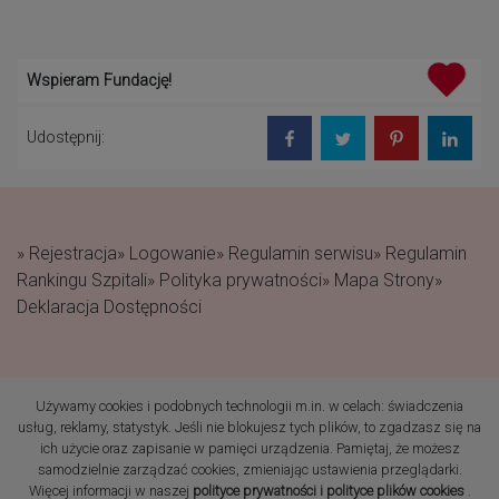
Wspieram Fundację!
Udostępnij:
» Rejestracja
» Logowanie
» Regulamin serwisu
» Regulamin
Rankingu Szpitali
» Polityka prywatności
» Mapa Strony
»
Deklaracja Dostępności
Używamy cookies i podobnych technologii m.in. w celach: świadczenia
(c) 2019 Fundacja Rodzić
usług, reklamy, statystyk. Jeśli nie blokujesz tych plików, to zgadzasz się na
po Ludzku Wszelkie prawa
ich użycie oraz zapisanie w pamięci urządzenia. Pamiętaj, że możesz
zastrzeżone
samodzielnie zarządzać cookies, zmieniając ustawienia przeglądarki.
Więcej informacji w naszej
polityce prywatności i polityce plików cookies
.