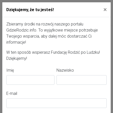
×
Dziękujemy, że tu jesteś!
Przejdź do treści portalu
Gdzie Rodzić - portal, str
Zbieramy środki na rozwój naszego portalu
GdzieRodzic.info. To wyjątkowe miejsce potrzebuje
Twojego wsparcia, aby dalej móc dostarczać Ci
Aleksandra Fiszer
informacje!
W ten sposób wspierasz Fundację Rodzić po Ludzku!
Dziękujemy!
Imię
Nazwisko
E-mail