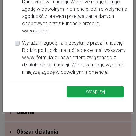
Darczyńców Fundacji. Wiem, że mogę cofnąć
zgodę w dowolnym momencie, co nie wpłynie na
zgodność z prawem przetwarzania danych
swietonu@gmail.com
osobowych przez Fundację przed jej
wycofaniem.
Wyrażam zgodę na przesyłanie przez Fundację
Rodzić po Ludzku na mój adres e-mail wskazany
›
Oferta dla kobiet
w ww. formularzu newslettera związanego z
działalnością Fundacji. Wiem, że mogę wycofać
›
Dodatkowe informacje
niniejszą zgodę w dowolnym momencie.
›
Nagrody i wyróżnienia
Wesprzyj
›
Galeria
›
Obszar działania