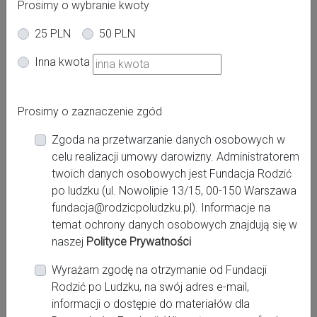
Prosimy o wybranie kwoty
25 PLN
50 PLN
Oferta dla kobiet
Inna kwota
Powiat:
Prosimy o zaznaczenie zgód
Zgoda na przetwarzanie danych osobowych w
Miasto:
celu realizacji umowy darowizny. Administratorem
Dębica
twoich danych osobowych jest Fundacja Rodzić
po ludzku (ul. Nowolipie 13/15, 00-150 Warszawa
fundacja@rodzicpoludzku.pl). Informacje na
Miejsce pracy:
temat ochrony danych osobowych znajdują się w
Dębica, Zespół Opieki Zdrowotnej w Dębicy
naszej
Polityce Prywatności
Wyrażam zgodę na otrzymanie od Fundacji
Rodzić po Ludzku, na swój adres e-mail,
Kontakt:
informacji o dostępie do materiałów dla