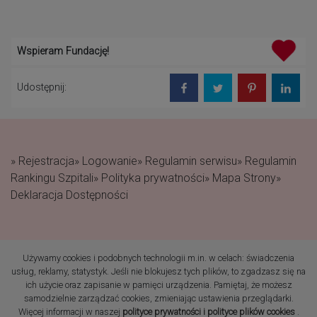
Wspieram Fundację!
Udostępnij:
» Rejestracja
» Logowanie
» Regulamin serwisu
» Regulamin
Rankingu Szpitali
» Polityka prywatności
» Mapa Strony
»
Deklaracja Dostępności
Używamy cookies i podobnych technologii m.in. w celach: świadczenia
(c) 2019 Fundacja Rodzić
usług, reklamy, statystyk. Jeśli nie blokujesz tych plików, to zgadzasz się na
po Ludzku Wszelkie prawa
ich użycie oraz zapisanie w pamięci urządzenia. Pamiętaj, że możesz
zastrzeżone
samodzielnie zarządzać cookies, zmieniając ustawienia przeglądarki.
Więcej informacji w naszej
polityce prywatności i polityce plików cookies
.