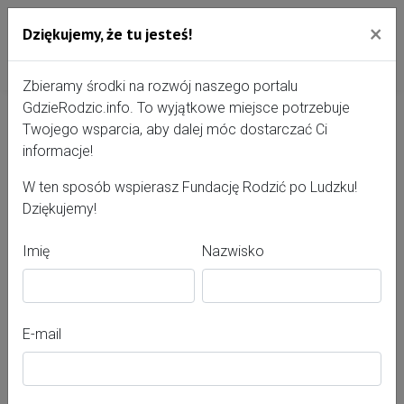
×
Dziękujemy, że tu jesteś!
Przejdź do treści portalu
Gdzie Rodzić - portal, str
Zbieramy środki na rozwój naszego portalu
GdzieRodzic.info. To wyjątkowe miejsce potrzebuje
Twojego wsparcia, aby dalej móc dostarczać Ci
Urszula Świętoń
informacje!
W ten sposób wspierasz Fundację Rodzić po Ludzku!
Dziękujemy!
Imię
Nazwisko
E-mail