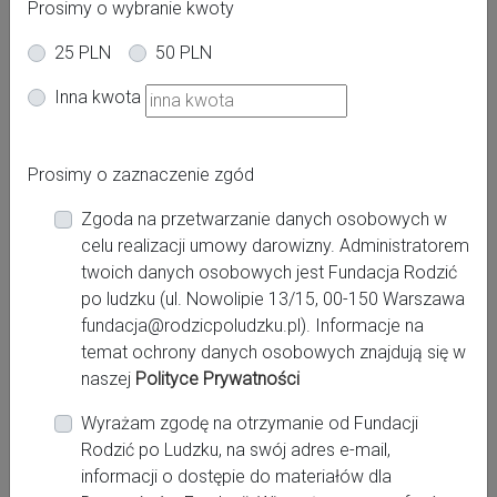
Prosimy o wybranie kwoty
25 PLN
50 PLN
Oferta dla kobiet
Inna kwota
Powiat:
Prosimy o zaznaczenie zgód
rzeszowski
Zgoda na przetwarzanie danych osobowych w
Miasto:
celu realizacji umowy darowizny. Administratorem
Rzeszów
twoich danych osobowych jest Fundacja Rodzić
po ludzku (ul. Nowolipie 13/15, 00-150 Warszawa
fundacja@rodzicpoludzku.pl). Informacje na
Miejsce pracy:
temat ochrony danych osobowych znajdują się w
Rzeszów, Szpital Miejski im. Jana Pawła II
naszej
Polityce Prywatności
Wyrażam zgodę na otrzymanie od Fundacji
Rodzić po Ludzku, na swój adres e-mail,
Kontakt:
informacji o dostępie do materiałów dla