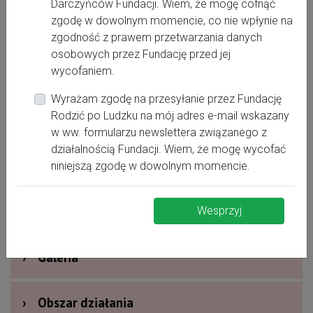
Darczyńców Fundacji. Wiem, że mogę cofnąć
zgodę w dowolnym momencie, co nie wpłynie na
zgodność z prawem przetwarzania danych
natalia.ferus8@gmail.com
osobowych przez Fundację przed jej
wycofaniem.
Wyrażam zgodę na przesyłanie przez Fundację
Rodzić po Ludzku na mój adres e-mail wskazany
›
Oferta dla kobiet
w ww. formularzu newslettera związanego z
działalnością Fundacji. Wiem, że mogę wycofać
›
Dodatkowe informacje
niniejszą zgodę w dowolnym momencie.
›
Nagrody i wyróżnienia
Wesprzyj
›
Galeria
›
Obszar działania