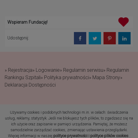
Wspieram Fundację!
Udostępnij:
» Rejestracja
» Logowanie
» Regulamin serwisu
» Regulamin
Rankingu Szpitali
» Polityka prywatności
» Mapa Strony
»
Deklaracja Dostępności
Używamy cookies i podobnych technologii m.in. w celach: świadczenia
(c) 2019 Fundacja Rodzić
usług, reklamy, statystyk. Jeśli nie blokujesz tych plików, to zgadzasz się na
po Ludzku Wszelkie prawa
ich użycie oraz zapisanie w pamięci urządzenia. Pamiętaj, że możesz
zastrzeżone
samodzielnie zarządzać cookies, zmieniając ustawienia przeglądarki.
Więcej informacji w naszej
polityce prywatności i polityce plików cookies
.