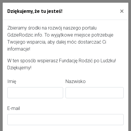
×
Dziękujemy, że tu jesteś!
Przejdź do treści portalu
Gdzie Rodzić - portal, str
Zbieramy środki na rozwój naszego portalu
GdzieRodzic.info. To wyjątkowe miejsce potrzebuje
Twojego wsparcia, aby dalej móc dostarczać Ci
Natalia Twaróg
informacje!
W ten sposób wspierasz Fundację Rodzić po Ludzku!
Dziękujemy!
Imię
Nazwisko
E-mail