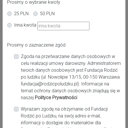
Prosimy o wybranie kwoty
25 PLN
50 PLN
Oferta dla kobiet
Inna kwota
Powiat:
Prosimy o zaznaczenie zgód
poznański
Zgoda na przetwarzanie danych osobowych w
Miasto:
celu realizacji umowy darowizny. Administratorem
Poznań
twoich danych osobowych jest Fundacja Rodzić
po ludzku (ul. Nowolipie 13/15, 00-150 Warszawa
fundacja@rodzicpoludzku.pl). Informacje na
Miejsce pracy:
temat ochrony danych osobowych znajdują się w
Poznań, Ginekologiczno-Położniczy Szpital Kliniczny
naszej
Polityce Prywatności
UM w Poznaniu
Wyrażam zgodę na otrzymanie od Fundacji
Rodzić po Ludzku, na swój adres e-mail,
informacji o dostępie do materiałów dla
Kontakt: