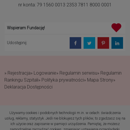
nr konta: 79 1560 0013 2353 7811 8000 0001
Wspieram Fundację!
Udostępnij:
» Rejestracja
» Logowanie
» Regulamin serwisu
» Regulamin
Rankingu Szpitali
» Polityka prywatności
» Mapa Strony
»
Deklaracja Dostępności
Używamy cookies i podobnych technologii m.in. w celach: świadczenia
(c) 2019 Fundacja Rodzić
usług, reklamy, statystyk. Jeśli nie blokujesz tych plików, to zgadzasz się na
po Ludzku Wszelkie prawa
ich użycie oraz zapisanie w pamięci urządzenia. Pamiętaj, że możesz
zastrzeżone
samodzielnie zarządzać cookies, zmieniając ustawienia przeglądarki.