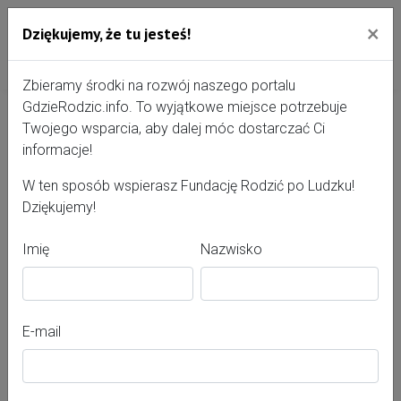
×
Dziękujemy, że tu jesteś!
Przejdź do treści portalu
Gdzie Rodzić - portal, str
Zbieramy środki na rozwój naszego portalu
GdzieRodzic.info. To wyjątkowe miejsce potrzebuje
Twojego wsparcia, aby dalej móc dostarczać Ci
Anna Nowak-Duda
informacje!
W ten sposób wspierasz Fundację Rodzić po Ludzku!
Dziękujemy!
Imię
Nazwisko
E-mail