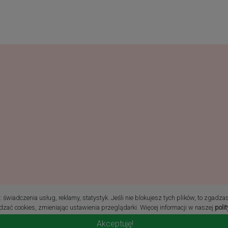
ie prawa zastrzeżone
świadczenia usług, reklamy, statystyk. Jeśli nie blokujesz tych plików, to zgadza
zać cookies, zmieniając ustawienia przeglądarki. Więcej informacji w naszej
poli
Akceptuję!