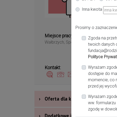
Wa
Inna kwota
Prosimy o zaznaczeni
Miejsce pracy:
Zgoda na przet
Wałbrzych, Specjalistyczny Szpital Gin
twoich danych 
fundacja@rodzi
Polityce Prywat
Wyrażam zgodę n
Kontakt:
dostępie do ma
momencie, co n
przed jej wycof
Wyrażam zgodę 
›
Oferta dla kobiet
ww. formularzu 
zgodę w dowol
›
Dodatkowe informacje