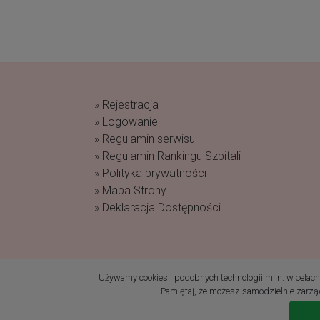
» Rejestracja
» Logowanie
» Regulamin serwisu
» Regulamin Rankingu Szpitali
» Polityka prywatności
» Mapa Strony
» Deklaracja Dostępności
(c) 2019 Fundacja Rodzić po Ludzku Wszelk
Używamy cookies i podobnych technologii m.in. w celach: 
Pamiętaj, że możesz samodzielnie zarząd