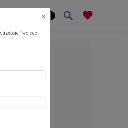
×
ona główna
potrzebuje Twojego