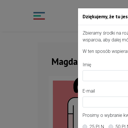
Dziękujemy, że tu jes
Przejdź do treści portalu
Zbieramy środki na ro
wsparcia, aby dalej mó
W ten sposób wspieras
Magdalena Witek-
Imię
Of
E-mail
Po
wa
Prosimy o wybranie k
Mi
25 PLN
50 PL