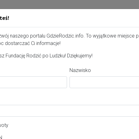
teś!
Gdzie Rodzić - portal, str
zwój naszego portalu GdzieRodzic.info. To wyjątkowe miejsce 
c dostarczać Ci informacje!
z Fundację Rodzić po Ludzku! Dziękujemy!
Olchowska
Nazwisko
erta dla kobiet
wiat:
łbrzyski
woty
asto:
N