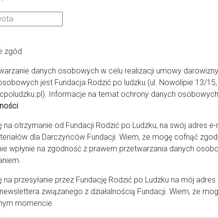
łbrzych
e zgód
warzanie danych osobowych w celu realizacji umowy darowizny
ekologiczno-Położniczy im. E. Biernackiego
osobowych jest Fundacja Rodzić po ludzku (ul. Nowolipie 13/1
cpoludzku.pl). Informacje na temat ochrony danych osobowych 
ności
a otrzymanie od Fundacji Rodzić po Ludzku, na swój adres e-ma
teriałów dla Darczyńców Fundacji. Wiem, że mogę cofnąć zg
ie wpłynie na zgodność z prawem przetwarzania danych osob
aniem.
na przesyłanie przez Fundację Rodzić po Ludzku na mój adres
newslettera związanego z działalnością Fundacji. Wiem, że mog
nym momencie.