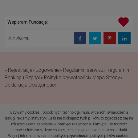
Wspieram Fundację!
Udostępnij:
» Rejestracja
» Logowanie
» Regulamin serwisu
» Regulamin
Rankingu Szpitali
» Polityka prywatności
» Mapa Strony
»
Deklaracja Dostępności
Używamy cookies i podobnych technologii m.in. w celach: świadczenia
(c) 2019 Fundacja Rodzić
usług, reklamy, statystyk. Jeśli nie blokujesz tych plików, to zgadzasz się na
po Ludzku Wszelkie prawa
ich użycie oraz zapisanie w pamięci urządzenia. Pamiętaj, że możesz
zastrzeżone
samodzielnie zarządzać cookies, zmieniając ustawienia przeglądarki.
Więcej informacji w naszej
polityce prywatności i polityce plików cookies
.