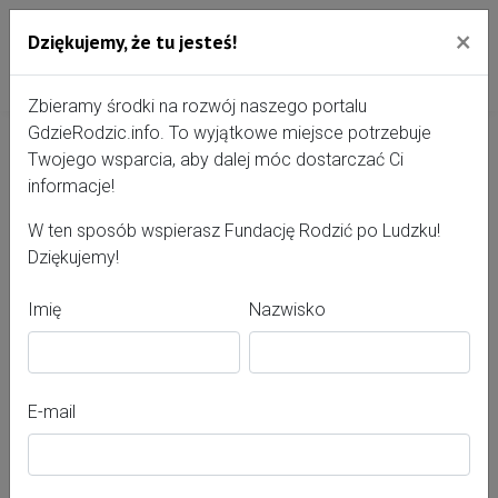
×
Dziękujemy, że tu jesteś!
Przejdź do treści portalu
Gdzie Rodzić - portal, str
Zbieramy środki na rozwój naszego portalu
GdzieRodzic.info. To wyjątkowe miejsce potrzebuje
Twojego wsparcia, aby dalej móc dostarczać Ci
Magdalena Żońca
informacje!
W ten sposób wspierasz Fundację Rodzić po Ludzku!
Dziękujemy!
Imię
Nazwisko
E-mail