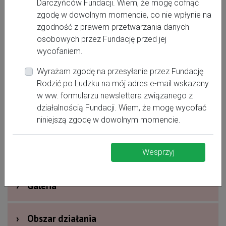
Darczyńców Fundacji. Wiem, że mogę cofnąć
zgodę w dowolnym momencie, co nie wpłynie na
zgodność z prawem przetwarzania danych
osobowych przez Fundację przed jej
Twoja Położna Kielce
wycofaniem.
Wyrażam zgodę na przesyłanie przez Fundację
Rodzić po Ludzku na mój adres e-mail wskazany
›
Oferta dla kobiet
w ww. formularzu newslettera związanego z
działalnością Fundacji. Wiem, że mogę wycofać
›
Dodatkowe informacje
niniejszą zgodę w dowolnym momencie.
›
Nagrody i wyróżnienia
Wesprzyj
›
Galeria
›
Obszar działania