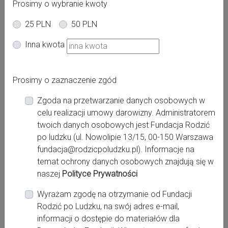
Prosimy o wybranie kwoty
25 PLN
50 PLN
Oferta dla kobiet
Inna kwota
Powiat:
Prosimy o zaznaczenie zgód
Kielce
Zgoda na przetwarzanie danych osobowych w
Miasto:
celu realizacji umowy darowizny. Administratorem
Kielce
twoich danych osobowych jest Fundacja Rodzić
po ludzku (ul. Nowolipie 13/15, 00-150 Warszawa
fundacja@rodzicpoludzku.pl). Informacje na
Miejsce pracy:
temat ochrony danych osobowych znajdują się w
naszej
Polityce Prywatności
Przychodnia Rodzinna Barwinek
Wyrażam zgodę na otrzymanie od Fundacji
Rodzić po Ludzku, na swój adres e-mail,
Kontakt:
informacji o dostępie do materiałów dla