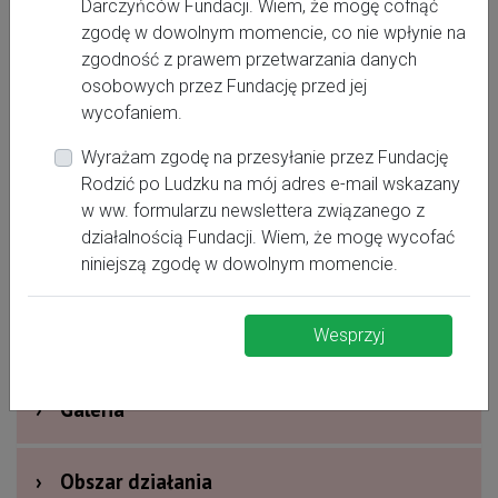
Darczyńców Fundacji. Wiem, że mogę cofnąć
zgodę w dowolnym momencie, co nie wpłynie na
793041032
zgodność z prawem przetwarzania danych
magdalena.franc@interia.pl
osobowych przez Fundację przed jej
wycofaniem.
Wyrażam zgodę na przesyłanie przez Fundację
Rodzić po Ludzku na mój adres e-mail wskazany
›
Oferta dla kobiet
w ww. formularzu newslettera związanego z
działalnością Fundacji. Wiem, że mogę wycofać
›
Dodatkowe informacje
niniejszą zgodę w dowolnym momencie.
›
Nagrody i wyróżnienia
Wesprzyj
›
Galeria
›
Obszar działania