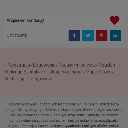
Wspieram Fundację!
Udostępnij:
» Rejestracja
» Logowanie
» Regulamin serwisu
» Regulamin
Rankingu Szpitali
» Polityka prywatności
» Mapa Strony
»
Deklaracja Dostępności
Używamy cookies i podobnych technologii m.in. w celach: świadczenia
(c) 2019 Fundacja Rodzić
usług, reklamy, statystyk. Jeśli nie blokujesz tych plików, to zgadzasz się na
po Ludzku Wszelkie prawa
ich użycie oraz zapisanie w pamięci urządzenia. Pamiętaj, że możesz
zastrzeżone
samodzielnie zarządzać cookies, zmieniając ustawienia przeglądarki.
Więcej informacji w naszej
polityce prywatności i polityce plików cookies
.