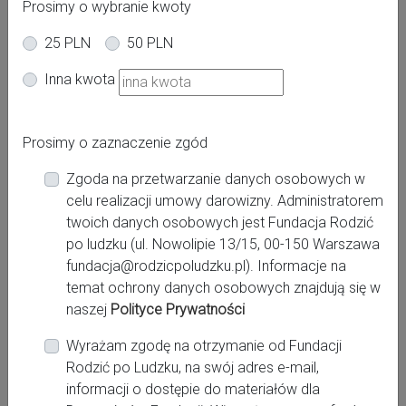
Prosimy o wybranie kwoty
25 PLN
50 PLN
Oferta dla kobiet
Inna kwota
Poród
Powiat:
Prosimy o zaznaczenie zgód
Gliwice, gliwicki
Zgoda na przetwarzanie danych osobowych w
Miasto:
celu realizacji umowy darowizny. Administratorem
Gliwice, Knurów, Lubliniec, Pyskowice
twoich danych osobowych jest Fundacja Rodzić
po ludzku (ul. Nowolipie 13/15, 00-150 Warszawa
fundacja@rodzicpoludzku.pl). Informacje na
Miejsce pracy:
temat ochrony danych osobowych znajdują się w
Pyskowice, Szpital w Pyskowicach sp. z o.o.
naszej
Polityce Prywatności
Wyrażam zgodę na otrzymanie od Fundacji
Rodzić po Ludzku, na swój adres e-mail,
Kontakt:
informacji o dostępie do materiałów dla