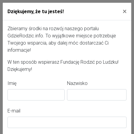
×
Dziękujemy, że tu jesteś!
Przejdź do treści portalu
Gdzie Rodzić - portal, str
Zbieramy środki na rozwój naszego portalu
GdzieRodzic.info. To wyjątkowe miejsce potrzebuje
Twojego wsparcia, aby dalej móc dostarczać Ci
Magdalena Franc
informacje!
W ten sposób wspierasz Fundację Rodzić po Ludzku!
Dziękujemy!
Imię
Nazwisko
E-mail