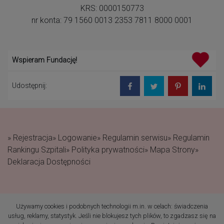
KRS: 0000150773
nr konta: 79 1560 0013 2353 7811 8000 0001
Wspieram Fundację!
Udostępnij:
» Rejestracja
» Logowanie
» Regulamin serwisu
» Regulamin
Rankingu Szpitali
» Polityka prywatności
» Mapa Strony
»
Deklaracja Dostępności
Używamy cookies i podobnych technologii m.in. w celach: świadczenia
(c) 2019 Fundacja Rodzić
usług, reklamy, statystyk. Jeśli nie blokujesz tych plików, to zgadzasz się na
po Ludzku Wszelkie prawa