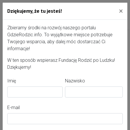
×
Dziękujemy, że tu jesteś!
Przejdź do treści portalu
Gdzie Rodzić - portal, str
Zbieramy środki na rozwój naszego portalu
GdzieRodzic.info. To wyjątkowe miejsce potrzebuje
Twojego wsparcia, aby dalej móc dostarczać Ci
Wioletta O'Connor
informacje!
W ten sposób wspierasz Fundację Rodzić po Ludzku!
Dziękujemy!
Imię
Nazwisko
E-mail