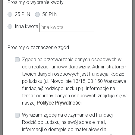
Prosimy o wybranie kwoty
25 PLN
50 PLN
Oferta dla kobiet
Inna kwota
Powiat:
Prosimy o zaznaczenie zgód
świdnicki
Zgoda na przetwarzanie danych osobowych w
Miasto:
celu realizacji umowy darowizny. Administratorem
Świdnica
twoich danych osobowych jest Fundacja Rodzić
po ludzku (ul. Nowolipie 13/15, 00-150 Warszawa
fundacja@rodzicpoludzku.pl). Informacje na
Miejsce pracy:
temat ochrony danych osobowych znajdują się w
Świdnica, Samodzielny Publiczny Zespół Opieki
naszej
Polityce Prywatności
Zdrowotnej w Świdnicy. Regionalny Szpital
Specjalistyczny Latawiec
Wyrażam zgodę na otrzymanie od Fundacji
Rodzić po Ludzku, na swój adres e-mail,
informacji o dostępie do materiałów dla