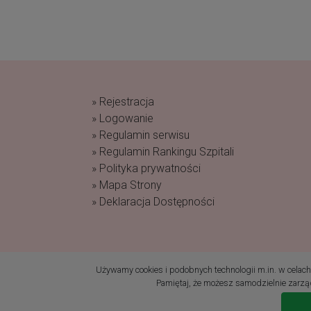
» Rejestracja
» Logowanie
» Regulamin serwisu
» Regulamin Rankingu Szpitali
» Polityka prywatności
» Mapa Strony
» Deklaracja Dostępności
(c) 2019 Fundacja Rodzić po Ludzku Wszelk
Używamy cookies i podobnych technologii m.in. w celach: 
Pamiętaj, że możesz samodzielnie zarząd