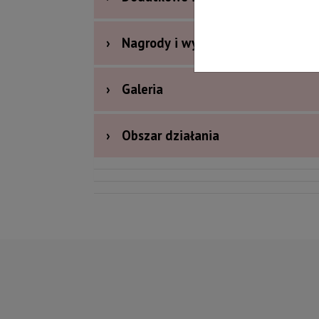
›
Nagrody i wyróżnienia
›
Galeria
›
Obszar działania