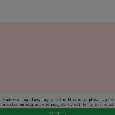
ie prawa zastrzeżone
świadczenia usług, reklamy, statystyk. Jeśli nie blokujesz tych plików, to zgadza
zać cookies, zmieniając ustawienia przeglądarki. Więcej informacji w naszej
poli
Akceptuję!