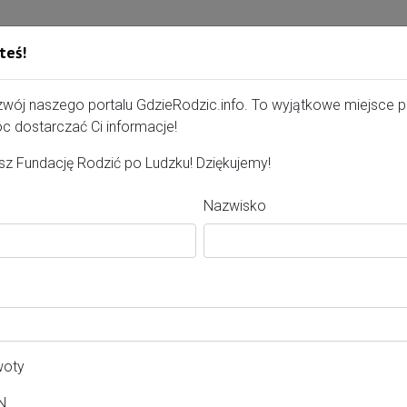
teś!
Gdzie Rodzić - portal, str
zwój naszego portalu GdzieRodzic.info. To wyjątkowe miejsce 
c dostarczać Ci informacje!
z Fundację Rodzić po Ludzku! Dziękujemy!
Nazwisko
erta dla kobiet
wiat:
aków
woty
asto:
N