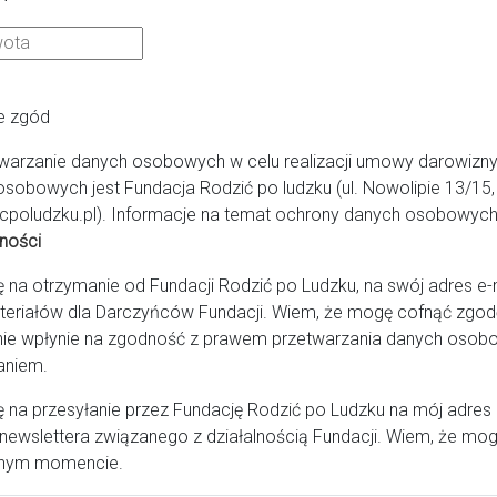
aków
e zgód
warzanie danych osobowych w celu realizacji umowy darowizny
 w Krakowie
osobowych jest Fundacja Rodzić po ludzku (ul. Nowolipie 13/1
cpoludzku.pl). Informacje na temat ochrony danych osobowych 
ności
a otrzymanie od Fundacji Rodzić po Ludzku, na swój adres e-ma
teriałów dla Darczyńców Fundacji. Wiem, że mogę cofnąć zg
info@picolino.pl
ie wpłynie na zgodność z prawem przetwarzania danych osob
aniem.
na przesyłanie przez Fundację Rodzić po Ludzku na mój adres
newslettera związanego z działalnością Fundacji. Wiem, że mog
nym momencie.