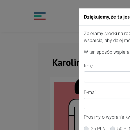
Dziękujemy, że tu jes
Przejdź do treści portalu
Zbieramy środki na ro
wsparcia, aby dalej mó
W ten sposób wspieras
Karolina Bzowska
Imię
Of
E-mail
Po
Kr
Prosimy o wybranie k
Mi
25 PLN
50 PL