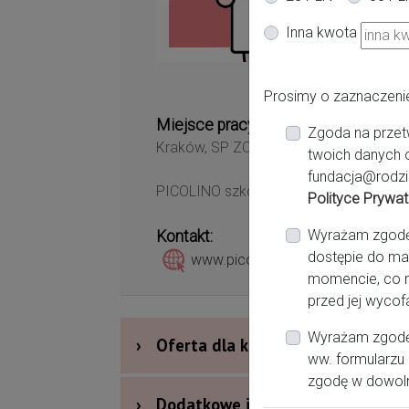
Kr
Inna kwota
Prosimy o zaznaczeni
Miejsce pracy:
Zgoda na przet
Kraków, SP ZOZ Szpital Uniwersytecki
twoich danych 
fundacja@rodzi
PICOLINO szkoła rodzenia
Polityce Prywat
Wyrażam zgodę n
Kontakt:
dostępie do ma
www.picolino.pl
883608832
momencie, co n
przed jej wycof
Wyrażam zgodę 
›
Oferta dla kobiet
ww. formularzu 
zgodę w dowol
›
Dodatkowe informacje