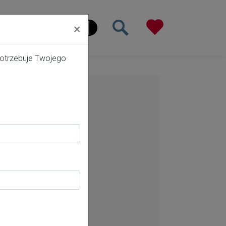
×
ona główna
potrzebuje Twojego