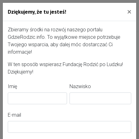
×
Dziękujemy, że tu jesteś!
Przejdź do treści portalu
Gdzie Rodzić - portal, str
Zbieramy środki na rozwój naszego portalu
GdzieRodzic.info. To wyjątkowe miejsce potrzebuje
Twojego wsparcia, aby dalej móc dostarczać Ci
Bogumiła Suchanek
informacje!
W ten sposób wspierasz Fundację Rodzić po Ludzku!
Dziękujemy!
Imię
Nazwisko
E-mail