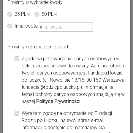
Prosimy o wybranie kwoty
25 PLN
50 PLN
Oferta dla kobiet
Inna kwota
Ciąża
Po porodzie
Powiat:
Prosimy o zaznaczenie zgód
żyrardowski
Zgoda na przetwarzanie danych osobowych w
Miasto:
celu realizacji umowy darowizny. Administratorem
Żyrardów
twoich danych osobowych jest Fundacja Rodzić
po ludzku (ul. Nowolipie 13/15, 00-150 Warszawa
fundacja@rodzicpoludzku.pl). Informacje na
Miejsce pracy:
temat ochrony danych osobowych znajdują się w
naszej
Polityce Prywatności
Prywatna Praktyka Położnej
Wyrażam zgodę na otrzymanie od Fundacji
Rodzić po Ludzku, na swój adres e-mail,
Kontakt:
informacji o dostępie do materiałów dla