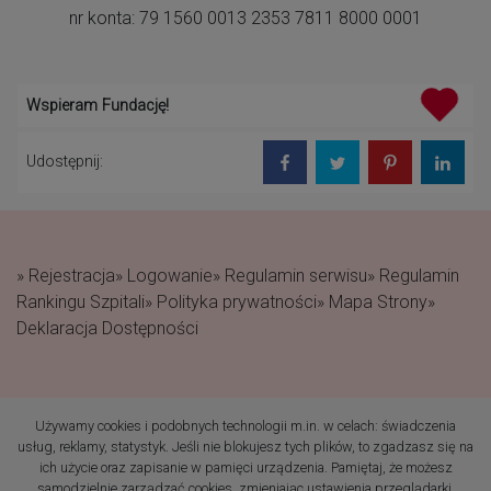
nr konta: 79 1560 0013 2353 7811 8000 0001
Wspieram Fundację!
Udostępnij:
» Rejestracja
» Logowanie
» Regulamin serwisu
» Regulamin
Rankingu Szpitali
» Polityka prywatności
» Mapa Strony
»
Deklaracja Dostępności
Używamy cookies i podobnych technologii m.in. w celach: świadczenia
(c) 2019 Fundacja Rodzić
usług, reklamy, statystyk. Jeśli nie blokujesz tych plików, to zgadzasz się na
po Ludzku Wszelkie prawa
ich użycie oraz zapisanie w pamięci urządzenia. Pamiętaj, że możesz
zastrzeżone
samodzielnie zarządzać cookies, zmieniając ustawienia przeglądarki.