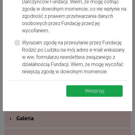
Darczyńców Fundacji. Wiem, że mogę cofnąć
zgodę w dowolnym momencie, co nie wpłynie na
518468220
zgodność z prawem przetwarzania danych
polozna.bogumila@gmail.com
osobowych przez Fundację przed jej
https://www.facebook.com/profile.php?
wycofaniem.
id=61551371934069
Wyrażam zgodę na przesyłanie przez Fundację
Rodzić po Ludzku na mój adres e-mail wskazany
w ww. formularzu newslettera związanego z
›
Oferta dla kobiet
działalnością Fundacji. Wiem, że mogę wycofać
niniejszą zgodę w dowolnym momencie.
›
Dodatkowe informacje
Wesprzyj
›
Nagrody i wyróżnienia
›
Galeria