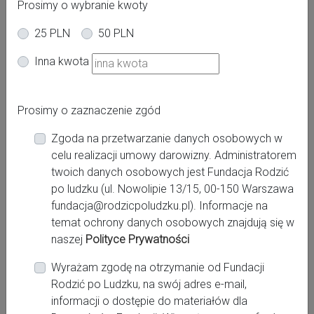
Prosimy o wybranie kwoty
25 PLN
50 PLN
Oferta dla kobiet
Inna kwota
Poród
Po porodzie
Powiat:
Prosimy o zaznaczenie zgód
Warszawa
Zgoda na przetwarzanie danych osobowych w
Miasto:
celu realizacji umowy darowizny. Administratorem
Warszawa
twoich danych osobowych jest Fundacja Rodzić
po ludzku (ul. Nowolipie 13/15, 00-150 Warszawa
fundacja@rodzicpoludzku.pl). Informacje na
Miejsce pracy:
temat ochrony danych osobowych znajdują się w
Warszawa, Szpital Medicover
naszej
Polityce Prywatności
Wyrażam zgodę na otrzymanie od Fundacji
Rodzić po Ludzku, na swój adres e-mail,
Kontakt:
informacji o dostępie do materiałów dla