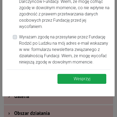
Darczyńców Fundacji. Wiem, że mogę cofnąć
zgodę w dowolnym momencie, co nie wpłynie na
zgodność z prawem przetwarzania danych
ola.cedrowska@gmail.com
osobowych przez Fundację przed jej
wycofaniem.
Wyrażam zgodę na przesyłanie przez Fundację
Rodzić po Ludzku na mój adres e-mail wskazany
›
Oferta dla kobiet
w ww. formularzu newslettera związanego z
działalnością Fundacji. Wiem, że mogę wycofać
›
Dodatkowe informacje
niniejszą zgodę w dowolnym momencie.
›
Nagrody i wyróżnienia
Wesprzyj
›
Galeria
›
Obszar działania