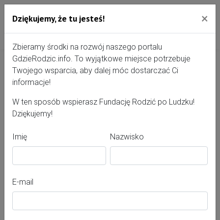
×
Dziękujemy, że tu jesteś!
Przejdź do treści portalu
Gdzie Rodzić - portal, str
Zbieramy środki na rozwój naszego portalu
GdzieRodzic.info. To wyjątkowe miejsce potrzebuje
Twojego wsparcia, aby dalej móc dostarczać Ci
Aleksandra Cedrowska
informacje!
W ten sposób wspierasz Fundację Rodzić po Ludzku!
Dziękujemy!
Imię
Nazwisko
E-mail