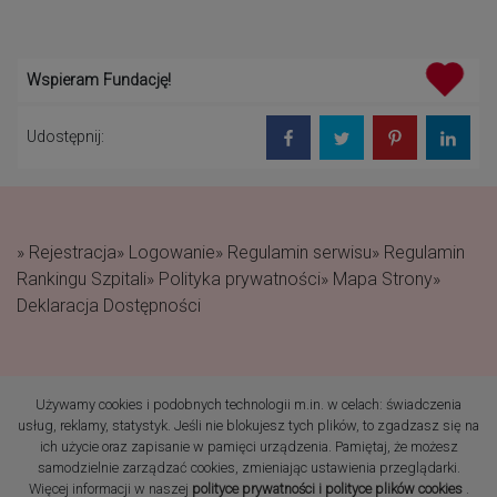
Wspieram Fundację!
Udostępnij:
» Rejestracja
» Logowanie
» Regulamin serwisu
» Regulamin
Rankingu Szpitali
» Polityka prywatności
» Mapa Strony
»
Deklaracja Dostępności
Używamy cookies i podobnych technologii m.in. w celach: świadczenia
(c) 2019 Fundacja Rodzić
usług, reklamy, statystyk. Jeśli nie blokujesz tych plików, to zgadzasz się na
po Ludzku Wszelkie prawa
ich użycie oraz zapisanie w pamięci urządzenia. Pamiętaj, że możesz
zastrzeżone
samodzielnie zarządzać cookies, zmieniając ustawienia przeglądarki.
Więcej informacji w naszej
polityce prywatności i polityce plików cookies
.