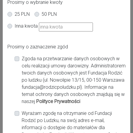
Prosimy o wybranie kwoty
25 PLN
50 PLN
Oferta dla kobiet
Inna kwota
Powiat:
Prosimy o zaznaczenie zgód
Zgoda na przetwarzanie danych osobowych w
Miasto:
celu realizacji umowy darowizny. Administratorem
twoich danych osobowych jest Fundacja Rodzić
po ludzku (ul. Nowolipie 13/15, 00-150 Warszawa
fundacja@rodzicpoludzku.pl). Informacje na
Miejsce pracy:
temat ochrony danych osobowych znajdują się w
naszej
Polityce Prywatności
Wyrażam zgodę na otrzymanie od Fundacji
Rodzić po Ludzku, na swój adres e-mail,
Kontakt:
informacji o dostępie do materiałów dla