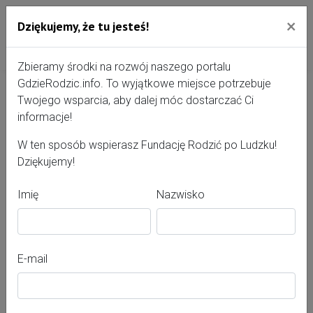
×
Dziękujemy, że tu jesteś!
Przejdź do treści portalu
Gdzie Rodzić - portal, str
Zbieramy środki na rozwój naszego portalu
GdzieRodzic.info. To wyjątkowe miejsce potrzebuje
Twojego wsparcia, aby dalej móc dostarczać Ci
Anna Krawczyk
informacje!
W ten sposób wspierasz Fundację Rodzić po Ludzku!
Dziękujemy!
Imię
Nazwisko
E-mail