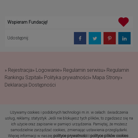
Wspieram Fundację!
Udostępnij:
» Rejestracja
» Logowanie
» Regulamin serwisu
» Regulamin
Rankingu Szpitali
» Polityka prywatności
» Mapa Strony
»
Deklaracja Dostępności
Używamy cookies i podobnych technologii m.in. w celach: świadczenia
(c) 2019 Fundacja Rodzić
usług, reklamy, statystyk. Jeśli nie blokujesz tych plików, to zgadzasz się na
po Ludzku Wszelkie prawa
ich użycie oraz zapisanie w pamięci urządzenia. Pamiętaj, że możesz
zastrzeżone
samodzielnie zarządzać cookies, zmieniając ustawienia przeglądarki.
Więcej informacji w naszej
polityce prywatności i polityce plików cookies
.