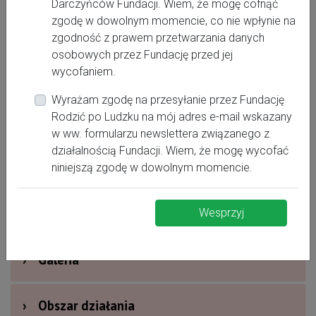
Darczyńców Fundacji. Wiem, że mogę cofnąć
zgodę w dowolnym momencie, co nie wpłynie na
zgodność z prawem przetwarzania danych
osobowych przez Fundację przed jej
wycofaniem.
Wyrażam zgodę na przesyłanie przez Fundację
Rodzić po Ludzku na mój adres e-mail wskazany
›
Oferta dla kobiet
w ww. formularzu newslettera związanego z
działalnością Fundacji. Wiem, że mogę wycofać
›
Dodatkowe informacje
niniejszą zgodę w dowolnym momencie.
›
Nagrody i wyróżnienia
Wesprzyj
›
Galeria
›
Obszar działania