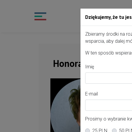
Dziękujemy, że tu jes
Przejdź do treści portalu
Zbieramy środki na ro
wsparcia, aby dalej mó
W ten sposób wspieras
Honorata Dywelska
Imię
Of
E-mail
Po
lę
Prosimy o wybranie k
Mi
25 PLN
50 PL