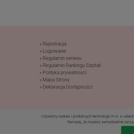
» Rejestracja
» Logowanie
» Regulamin serwisu
» Regulamin Rankingu Szpitali
» Polityka prywatności
» Mapa Strony
» Deklaracja Dostępności
(c) 2019 Fundacja Rodzić po Ludzku Wszelk
Używamy cookies i podobnych technologii m.in. w celach: 
Pamiętaj, że możesz samodzielnie zarząd