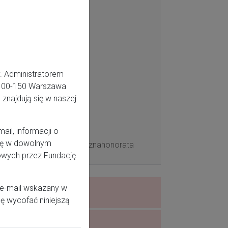
. Administratorem
5, 00-150 Warszawa
znajdują się w naszej
il, informacji o
odę w dowolnym
/www.facebook.com/poloznahonorata
owych przez Fundację
 e-mail wskazany w
ę wycofać niniejszą