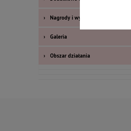
›
Nagrody i wyróżnienia
›
Galeria
›
Obszar działania