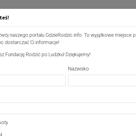
teś!
Gdzie Rodzić - portal, str
zwój naszego portalu GdzieRodzic.info. To wyjątkowe miejsce 
c dostarczać Ci informacje!
z Fundację Rodzić po Ludzku! Dziękujemy!
Nazwisko
erta dla kobiet
Ciąża
Po porodzie
wiat:
borski, pucki, słupski, wejherowski
woty
asto:
N