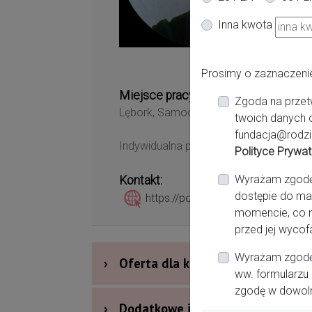
Lę
Inna kwota
Prosimy o zaznaczeni
Miejsce pracy:
Zgoda na przet
Lębork, Samodzielny Publiczny Specjal
twoich danych 
fundacja@rodzi
Indywidualna praktyka położnej Honor
Polityce Prywat
Wyrażam zgodę n
Kontakt:
dostępie do ma
https://poloznahonorata.pl/
momencie, co n
przed jej wycof
Wyrażam zgodę 
›
Oferta dla kobiet
ww. formularzu 
zgodę w dowol
›
Dodatkowe informacje