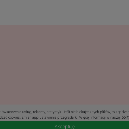
ie prawa zastrzeżone
świadczenia usług, reklamy, statystyk. Jeśli nie blokujesz tych plików, to zgadza
zać cookies, zmieniając ustawienia przeglądarki. Więcej informacji w naszej
poli
Akceptuję!