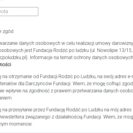
bork, Łeba, Puck, Wejherowo
e zgód
warzanie danych osobowych w celu realizacji umowy darowizny
istyczny Zakład Opieki Zdrowotnej
osobowych jest Fundacja Rodzić po ludzku (ul. Nowolipie 13/1
cpoludzku.pl). Informacje na temat ochrony danych osobowych 
ata Dywelska
ności
a otrzymanie od Fundacji Rodzić po Ludzku, na swój adres e-ma
teriałów dla Darczyńców Fundacji. Wiem, że mogę cofnąć zg
533560604
honoratadywelska@gmail.com
https:/
ie wpłynie na zgodność z prawem przetwarzania danych osob
aniem.
na przesyłanie przez Fundację Rodzić po Ludzku na mój adres
newslettera związanego z działalnością Fundacji. Wiem, że mog
nym momencie.