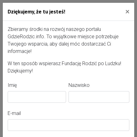
×
Dziękujemy, że tu jesteś!
Przejdź do treści portalu
Gdzie Rodzić - portal, str
Zbieramy środki na rozwój naszego portalu
GdzieRodzic.info. To wyjątkowe miejsce potrzebuje
Twojego wsparcia, aby dalej móc dostarczać Ci
Izabela Pastewka
informacje!
W ten sposób wspierasz Fundację Rodzić po Ludzku!
Dziękujemy!
Imię
Nazwisko
E-mail