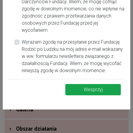
Darczyńców Fundacji. Wiem, że mogę cofnąć
zgodę w dowolnym momencie, co nie wpłynie na
zgodność z prawem przetwarzania danych
osobowych przez Fundację przed jej
wycofaniem.
Wyrażam zgodę na przesyłanie przez Fundację
Rodzić po Ludzku na mój adres e-mail wskazany
›
Oferta dla kobiet
w ww. formularzu newslettera związanego z
działalnością Fundacji. Wiem, że mogę wycofać
›
Dodatkowe informacje
niniejszą zgodę w dowolnym momencie.
›
Nagrody i wyróżnienia
Wesprzyj
›
Galeria
›
Obszar działania