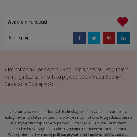
Wspieram Fundację!
Udostępnij:
» Rejestracja
» Logowanie
» Regulamin serwisu
» Regulamin
Rankingu Szpitali
» Polityka prywatności
» Mapa Strony
»
Deklaracja Dostępności
Używamy cookies i podobnych technologii m.in. w celach: świadczenia
(c) 2019 Fundacja Rodzić
usług, reklamy, statystyk. Jeśli nie blokujesz tych plików, to zgadzasz się na
po Ludzku Wszelkie prawa
ich użycie oraz zapisanie w pamięci urządzenia. Pamiętaj, że możesz
zastrzeżone
samodzielnie zarządzać cookies, zmieniając ustawienia przeglądarki.
Więcej informacji w naszej
polityce prywatności i polityce plików cookies
.