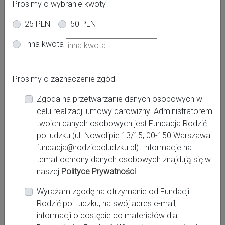
Prosimy o wybranie kwoty
25 PLN
50 PLN
Oferta dla kobiet
Inna kwota
Powiat:
Prosimy o zaznaczenie zgód
Warszawa
Zgoda na przetwarzanie danych osobowych w
Miasto:
celu realizacji umowy darowizny. Administratorem
Warszawa
twoich danych osobowych jest Fundacja Rodzić
po ludzku (ul. Nowolipie 13/15, 00-150 Warszawa
fundacja@rodzicpoludzku.pl). Informacje na
Miejsce pracy:
temat ochrony danych osobowych znajdują się w
Warszawa, Międzyleski Szpital Specjalistyczny
naszej
Polityce Prywatności
Wyrażam zgodę na otrzymanie od Fundacji
Rodzić po Ludzku, na swój adres e-mail,
Kontakt:
informacji o dostępie do materiałów dla