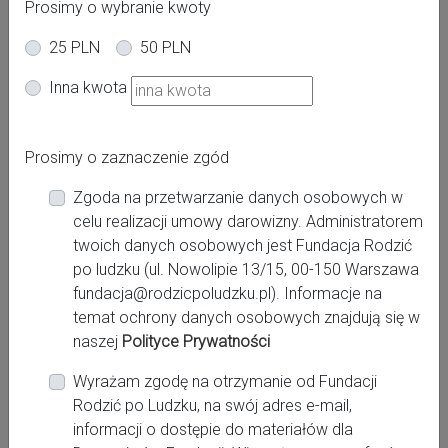
Prosimy o wybranie kwoty
25 PLN
50 PLN
Oferta dla kobiet
Inna kwota
Ciąża
Poród
Po porodzie
Powiat:
Prosimy o zaznaczenie zgód
krośnieński
Zgoda na przetwarzanie danych osobowych w
Miasto:
celu realizacji umowy darowizny. Administratorem
Krosno Odrzańskie
twoich danych osobowych jest Fundacja Rodzić
po ludzku (ul. Nowolipie 13/15, 00-150 Warszawa
fundacja@rodzicpoludzku.pl). Informacje na
Miejsce pracy:
temat ochrony danych osobowych znajdują się w
Zielona Góra, Szpital Uniwersytecki im. Karola
naszej
Polityce Prywatności
Marcinkowskiego w Zielonej Górze sp. z o. o.
Wyrażam zgodę na otrzymanie od Fundacji
Zachodnie Centrum Medyczne w Krośnie Odrzańskim
Rodzić po Ludzku, na swój adres e-mail,
, Przychodnia Lekarska Gronów
informacji o dostępie do materiałów dla