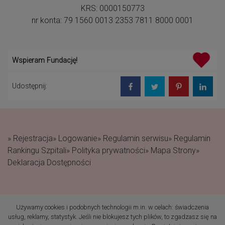
KRS: 0000150773
nr konta: 79 1560 0013 2353 7811 8000 0001
Wspieram Fundację!
Udostępnij:
» Rejestracja
» Logowanie
» Regulamin serwisu
» Regulamin
Rankingu Szpitali
» Polityka prywatności
» Mapa Strony
»
Deklaracja Dostępności
Używamy cookies i podobnych technologii m.in. w celach: świadczenia
(c) 2019 Fundacja Rodzić
usług, reklamy, statystyk. Jeśli nie blokujesz tych plików, to zgadzasz się na
po Ludzku Wszelkie prawa