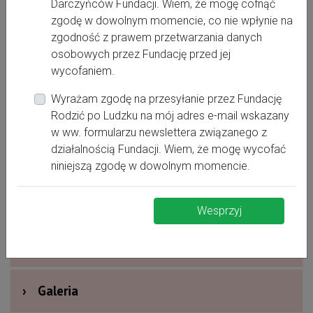
Darczyńców Fundacji. Wiem, że mogę cofnąć
Kontakt:
zgodę w dowolnym momencie, co nie wpłynie na
zgodność z prawem przetwarzania danych
osobowych przez Fundację przed jej
537699522
wycofaniem.
hania8227@interia.pl
Wyrażam zgodę na przesyłanie przez Fundację
Ewa Hanna Trzyna
Rodzić po Ludzku na mój adres e-mail wskazany
w ww. formularzu newslettera związanego z
działalnością Fundacji. Wiem, że mogę wycofać
›
Oferta dla kobiet
niniejszą zgodę w dowolnym momencie.
›
Dodatkowe informacje
Wesprzyj
›
Nagrody i wyróżnienia
›
Galeria