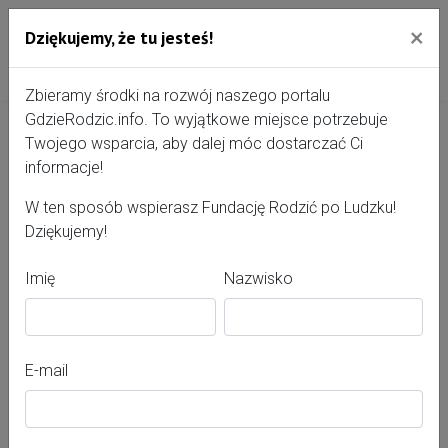
×
Dziękujemy, że tu jesteś!
Przejdź do treści portalu
Gdzie Rodzić - portal, str
Zbieramy środki na rozwój naszego portalu
GdzieRodzic.info. To wyjątkowe miejsce potrzebuje
Twojego wsparcia, aby dalej móc dostarczać Ci
Ewa Hanna Trzyna
informacje!
W ten sposób wspierasz Fundację Rodzić po Ludzku!
Dziękujemy!
Imię
Nazwisko
E-mail