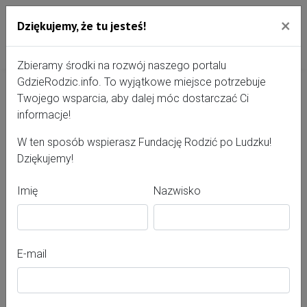
×
Dziękujemy, że tu jesteś!
Przejdź do treści portalu
Gdzie Rodzić - portal, str
Zbieramy środki na rozwój naszego portalu
GdzieRodzic.info. To wyjątkowe miejsce potrzebuje
Twojego wsparcia, aby dalej móc dostarczać Ci
Dagmara Drobek
informacje!
W ten sposób wspierasz Fundację Rodzić po Ludzku!
Dziękujemy!
Imię
Nazwisko
E-mail