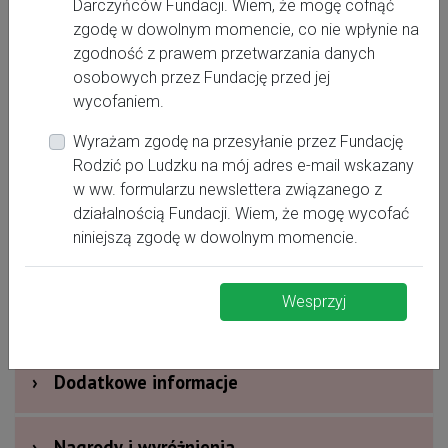
Darczyńców Fundacji. Wiem, że mogę cofnąć
Dagmara Drobek -położna, CDL, doradca
zgodę w dowolnym momencie, co nie wpłynie na
chustonoszenia
zgodność z prawem przetwarzania danych
osobowych przez Fundację przed jej
Kontakt:
wycofaniem.
www.facebook.com/dagmaradrobek.polozna/
Wyrażam zgodę na przesyłanie przez Fundację
793332262
Rodzić po Ludzku na mój adres e-mail wskazany
dagmara.polozna@gmail.com
w ww. formularzu newslettera związanego z
działalnością Fundacji. Wiem, że mogę wycofać
niniejszą zgodę w dowolnym momencie.
https://www.facebook.com/dagmaradrobek.polozna/
Wesprzyj
›
Oferta dla kobiet
›
Dodatkowe informacje
›
Nagrody i wyróżnienia