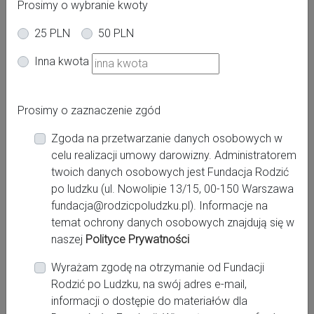
Prosimy o wybranie kwoty
25 PLN
50 PLN
Oferta dla kobiet
Inna kwota
Ciąża
Po porodzie
Powiat:
Prosimy o zaznaczenie zgód
bełchatowski, radomszczański
Zgoda na przetwarzanie danych osobowych w
Miasto:
celu realizacji umowy darowizny. Administratorem
Bełchatów, Kamieńsk, Przedbórz, Radomsko, Zelów
twoich danych osobowych jest Fundacja Rodzić
po ludzku (ul. Nowolipie 13/15, 00-150 Warszawa
fundacja@rodzicpoludzku.pl). Informacje na
Miejsce pracy:
temat ochrony danych osobowych znajdują się w
Bełchatów, Szpital Wojewódzki im. Jana Pawła II,
naszej
Polityce Prywatności
Łódź, Instytut Centrum Zdrowia Matki Polki Klinika
Położnictwa i Ginekologii Klinika Perinatologii i
Wyrażam zgodę na otrzymanie od Fundacji
Ginekologii Klinika Neonatologii, Radomsko, Szpital
Rodzić po Ludzku, na swój adres e-mail,
Powiatowy w Radomsku
informacji o dostępie do materiałów dla