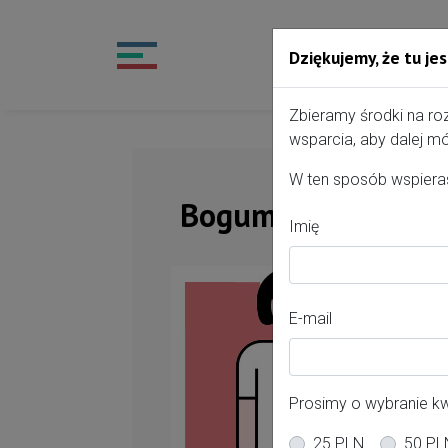
Dziękujemy, że tu jes
Przejdź do treści portalu
Zbieramy środki na ro
wsparcia, aby dalej mó
W ten sposób wspieras
Bogumiła Kiełbrat
Imię
Of
E-mail
Po
Gd
Prosimy o wybranie k
Mi
25 PLN
50 PL