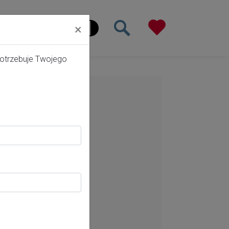
×
ona główna
potrzebuje Twojego