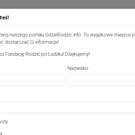
teś!
Gdzie Rodzić - portal, str
zwój naszego portalu GdzieRodzic.info. To wyjątkowe miejsce 
c dostarczać Ci informacje!
z Fundację Rodzić po Ludzku! Dziękujemy!
owska
Nazwisko
erta dla kobiet
wiat:
ańsk
woty
asto:
N