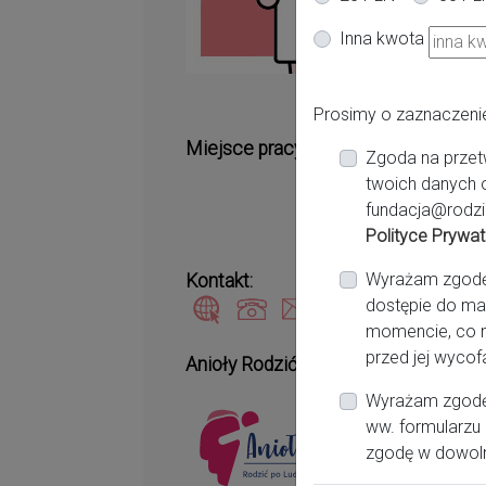
Gd
Inna kwota
Prosimy o zaznaczeni
Miejsce pracy:
Zgoda na przet
twoich danych 
fundacja@rodzi
Polityce Prywat
Wyrażam zgodę n
Kontakt:
dostępie do ma
momencie, co n
przed jej wycof
Anioły Rodzić po Ludzku:
Wyrażam zgodę 
ww. formularzu 
zgodę w dowol