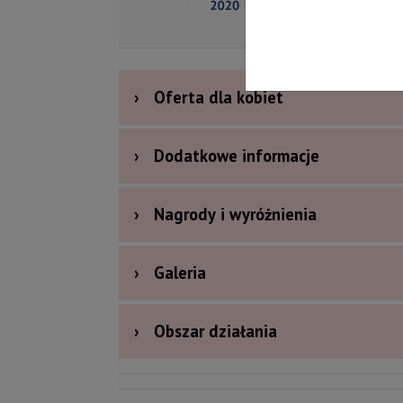
›
Oferta dla kobiet
›
Dodatkowe informacje
›
Nagrody i wyróżnienia
›
Galeria
›
Obszar działania