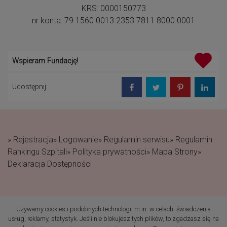
KRS: 0000150773
nr konta: 79 1560 0013 2353 7811 8000 0001
Wspieram Fundację!
Udostępnij:
» Rejestracja
» Logowanie
» Regulamin serwisu
» Regulamin
Rankingu Szpitali
» Polityka prywatności
» Mapa Strony
»
Deklaracja Dostępności
Używamy cookies i podobnych technologii m.in. w celach: świadczenia
(c) 2019 Fundacja Rodzić
usług, reklamy, statystyk. Jeśli nie blokujesz tych plików, to zgadzasz się na
po Ludzku Wszelkie prawa