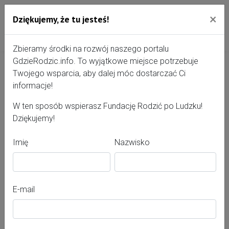
×
Dziękujemy, że tu jesteś!
Przejdź do treści portalu
Gdzie Rodzić - portal, str
Zbieramy środki na rozwój naszego portalu
GdzieRodzic.info. To wyjątkowe miejsce potrzebuje
Twojego wsparcia, aby dalej móc dostarczać Ci
Karolina Skuła
informacje!
W ten sposób wspierasz Fundację Rodzić po Ludzku!
Dziękujemy!
Imię
Nazwisko
E-mail