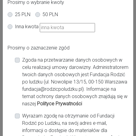
Prosimy o wybranie kwoty
25 PLN
50 PLN
Oferta dla kobiet
Inna kwota
Ciąża
Poród
Po porodzie
Powiat:
Prosimy o zaznaczenie zgód
bieszczadzki, leski, sanocki
Zgoda na przetwarzanie danych osobowych w
Miasto:
celu realizacji umowy darowizny. Administratorem
Lesko, Sanok, Ustrzyki Dolne
twoich danych osobowych jest Fundacja Rodzić
po ludzku (ul. Nowolipie 13/15, 00-150 Warszawa
fundacja@rodzicpoludzku.pl). Informacje na
Miejsce pracy:
temat ochrony danych osobowych znajdują się w
naszej
Polityce Prywatności
Bieszczadzka Położna, Bieszczadzka Szkoła
Wyrażam zgodę na otrzymanie od Fundacji
Rodzenia
Rodzić po Ludzku, na swój adres e-mail,
informacji o dostępie do materiałów dla
Kontakt: