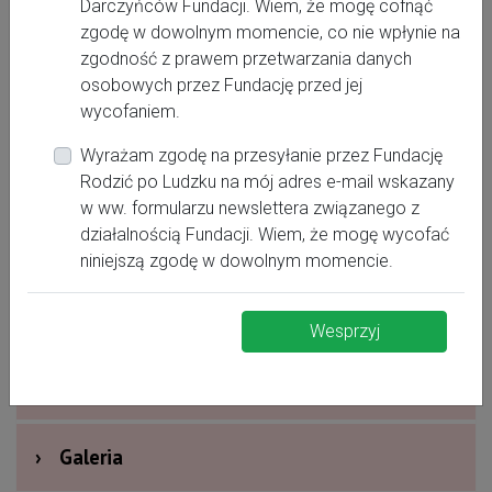
Darczyńców Fundacji. Wiem, że mogę cofnąć
https://bieszczadzkapolozna.pl/
zgodę w dowolnym momencie, co nie wpłynie na
zgodność z prawem przetwarzania danych
661758985
osobowych przez Fundację przed jej
bieszczadzka.polozna@gmail.com
wycofaniem.
Wyrażam zgodę na przesyłanie przez Fundację
https://www.facebook.com/bieszczadzka.polozna
Rodzić po Ludzku na mój adres e-mail wskazany
w ww. formularzu newslettera związanego z
działalnością Fundacji. Wiem, że mogę wycofać
›
Oferta dla kobiet
niniejszą zgodę w dowolnym momencie.
›
Dodatkowe informacje
Wesprzyj
›
Nagrody i wyróżnienia
›
Galeria