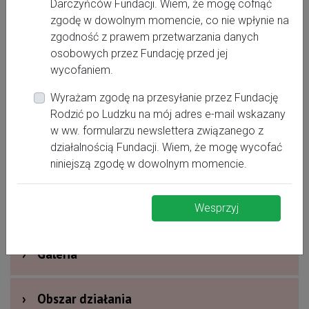
Darczyńców Fundacji. Wiem, że mogę cofnąć
zgodę w dowolnym momencie, co nie wpłynie na
zgodność z prawem przetwarzania danych
osobowych przez Fundację przed jej
wycofaniem.
Wyrażam zgodę na przesyłanie przez Fundację
Rodzić po Ludzku na mój adres e-mail wskazany
›
Oferta dla kobiet
w ww. formularzu newslettera związanego z
działalnością Fundacji. Wiem, że mogę wycofać
›
Dodatkowe informacje
niniejszą zgodę w dowolnym momencie.
›
Nagrody i wyróżnienia
Wesprzyj
›
Galeria
›
Obszar działania