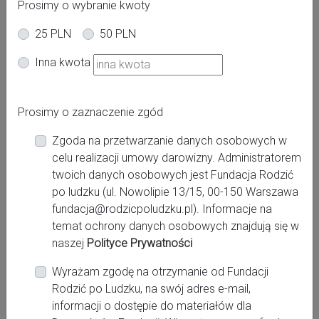
Prosimy o wybranie kwoty
25 PLN
50 PLN
Oferta dla kobiet
Inna kwota
Powiat:
Prosimy o zaznaczenie zgód
Zgoda na przetwarzanie danych osobowych w
Miasto:
celu realizacji umowy darowizny. Administratorem
twoich danych osobowych jest Fundacja Rodzić
po ludzku (ul. Nowolipie 13/15, 00-150 Warszawa
fundacja@rodzicpoludzku.pl). Informacje na
Miejsce pracy:
temat ochrony danych osobowych znajdują się w
naszej
Polityce Prywatności
Wyrażam zgodę na otrzymanie od Fundacji
Rodzić po Ludzku, na swój adres e-mail,
Kontakt:
informacji o dostępie do materiałów dla