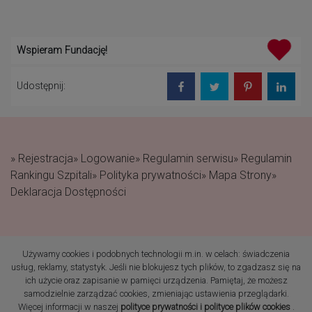
Wspieram Fundację!
Udostępnij:
» Rejestracja
» Logowanie
» Regulamin serwisu
» Regulamin
Rankingu Szpitali
» Polityka prywatności
» Mapa Strony
»
Deklaracja Dostępności
Używamy cookies i podobnych technologii m.in. w celach: świadczenia
(c) 2019 Fundacja Rodzić
usług, reklamy, statystyk. Jeśli nie blokujesz tych plików, to zgadzasz się na
po Ludzku Wszelkie prawa
ich użycie oraz zapisanie w pamięci urządzenia. Pamiętaj, że możesz
zastrzeżone
samodzielnie zarządzać cookies, zmieniając ustawienia przeglądarki.
Więcej informacji w naszej
polityce prywatności i polityce plików cookies
.