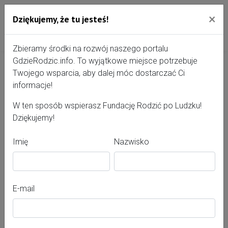
×
Dziękujemy, że tu jesteś!
Przejdź do treści portalu
Gdzie Rodzić - portal, str
Zbieramy środki na rozwój naszego portalu
GdzieRodzic.info. To wyjątkowe miejsce potrzebuje
Twojego wsparcia, aby dalej móc dostarczać Ci
Ela Wierzbicka
informacje!
W ten sposób wspierasz Fundację Rodzić po Ludzku!
Dziękujemy!
Imię
Nazwisko
E-mail