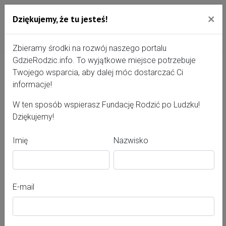
×
Dziękujemy, że tu jesteś!
Przejdź do treści portalu
Gdzie Rodzić - portal, str
Zbieramy środki na rozwój naszego portalu
GdzieRodzic.info. To wyjątkowe miejsce potrzebuje
Twojego wsparcia, aby dalej móc dostarczać Ci
Szkoła Rodzenia Szpital Miejski w
informacje!
Siemianowicach Śląskich
W ten sposób wspierasz Fundację Rodzić po Ludzku!
Dziękujemy!
Imię
Nazwisko
E-mail