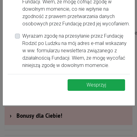
Fundacji. Wiem, że mogę cofnąć zgodę w
+48 509 909 977
dowolnym momencie, co nie wpłynie na
rodzicwsiemianowicach@gmail.com
zgodność z prawem przetwarzania danych
osobowych przez Fundację przed jej wycofaniem.
https://www.facebook.com/szkolarodzeniasiemianowic
Wyrażam zgodę na przesyłanie przez Fundację
Rodzić po Ludzku na mój adres e-mail wskazany
w ww. formularzu newslettera związanego z
›
Dodatkowe informacje
działalnością Fundacji. Wiem, że mogę wycofać
niniejszą zgodę w dowolnym momencie.
›
Galeria
Wesprzyj
›
Obszar działania
›
Bonusy dla Ciebie!