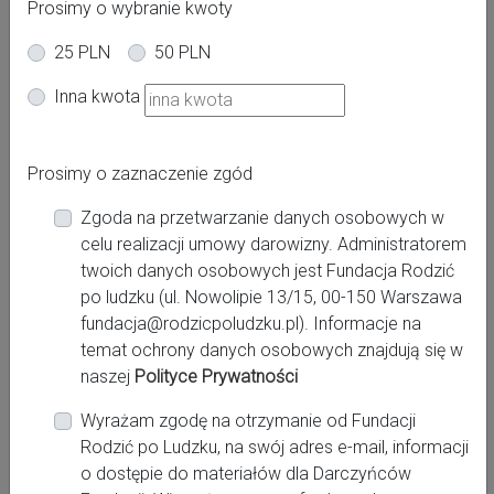
Prosimy o wybranie kwoty
25 PLN
50 PLN
Województwo:
Inna kwota
śląskie
Prosimy o zaznaczenie zgód
Miasto:
Siemianowice Śląskie
Zgoda na przetwarzanie danych osobowych w
celu realizacji umowy darowizny. Administratorem
Adres:
twoich danych osobowych jest Fundacja Rodzić
1 Maja 9 41-100 Siemianowice Śląskie
po ludzku (ul. Nowolipie 13/15, 00-150 Warszawa
fundacja@rodzicpoludzku.pl). Informacje na
Szpital:
temat ochrony danych osobowych znajdują się w
Siemianowice Śląskie, Szpital Miejski w
naszej
Polityce Prywatności
Siemianowicach Śląskich Sp. z o.o.
Wyrażam zgodę na otrzymanie od Fundacji
Rodzić po Ludzku, na swój adres e-mail, informacji
Kontakt:
o dostępie do materiałów dla Darczyńców
http://www.porodowka.siemianowice.pl/