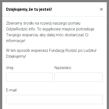
×
Dziękujemy, że tu jesteś!
Przejdź do treści portalu
Gdzie Rodzić - portal, str
Zbieramy środki na rozwój naszego portalu
GdzieRodzic.info. To wyjątkowe miejsce potrzebuje
Twojego wsparcia, aby dalej móc dostarczać Ci
Przyjazny Szpital w
informacje!
Połczynie Zdroju Sp. z o.o.
W ten sposób wspierasz Fundację Rodzić po Ludzku!
Dziękujemy!
Centrum Usług Szpitalnych
Imię
Nazwisko
E-mail