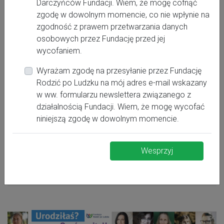
tel.: 94 36 62 524;
Darczyńców Fundacji. Wiem, że mogę cofnąć
zgodę w dowolnym momencie, co nie wpłynie na
sekretariat@szpitalpolczyn.pl
zgodność z prawem przetwarzania danych
osobowych przez Fundację przed jej
I
Stopień referencyjności oddziału położniczego:
wycofaniem.
Stopień referencyjności oddziału neonatologicznego:
Wyrażam zgodę na przesyłanie przez Fundację
I
Rodzić po Ludzku na mój adres e-mail wskazany
w ww. formularzu newslettera związanego z
Szpital w rankingu Rodzić po Ludzku.
działalnością Fundacji. Wiem, że mogę wycofać
niniejszą zgodę w dowolnym momencie.
Wesprzyj
UWAGA! Szpital nie jest uwzględniony w Rankingu z
powodu zbyt małej liczby wypełnionych ankiet.