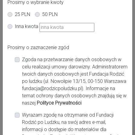
Prosimy o wybranie kwoty
25 PLN
50 PLN
Inna kwota
Adres:
Prosimy o zaznaczenie zgód
Szpitalna 5
Zgoda na przetwarzanie danych osobowych w
Miasto:
celu realizacji umowy darowizny. Administratorem
Połczyn Zdrój
twoich danych osobowych jest Fundacja Rodzić
po ludzku (ul. Nowolipie 13/15, 00-150 Warszawa
Województwo:
fundacja@rodzicpoludzku.pl). Informacje na
zachodniopomorskie
temat ochrony danych osobowych znajdują się w
naszej
Polityce Prywatności
Wyrażam zgodę na otrzymanie od Fundacji
Kontakt:
Rodzić po Ludzku, na swój adres e-mail,
http://przyjazny-szpital.pl
informacji o dostępie do materiałów dla