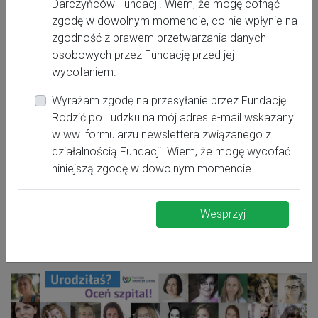
Darczyńców Fundacji. Wiem, że mogę cofnąć
zgodę w dowolnym momencie, co nie wpłynie na
zgodność z prawem przetwarzania danych
III
Stopień referencyjności oddziału położniczego:
osobowych przez Fundację przed jej
Stopień referencyjności oddziału neonatologicznego:
wycofaniem.
III
Wyrażam zgodę na przesyłanie przez Fundację
Rodzić po Ludzku na mój adres e-mail wskazany
Szpital w rankingu Rodzić po Ludzku.
w ww. formularzu newslettera związanego z
działalnością Fundacji. Wiem, że mogę wycofać
niniejszą zgodę w dowolnym momencie.
UWAGA! Szpital nie jest uwzględniony w Rankingu z
powodu zbyt małej liczby wypełnionych ankiet.
Wesprzyj