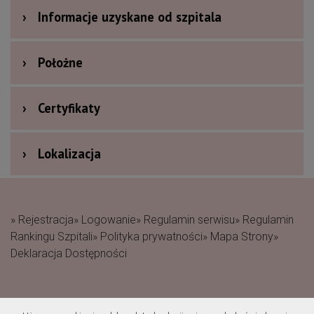
›
Informacje uzyskane od szpitala
›
Położne
›
Certyfikaty
›
Lokalizacja
» Rejestracja
» Logowanie
» Regulamin serwisu
» Regulamin
Rankingu Szpitali
» Polityka prywatności
» Mapa Strony
»
Deklaracja Dostępności