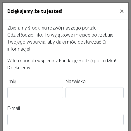
×
Dziękujemy, że tu jesteś!
Przejdź do treści portalu
Gdzie Rodzić - portal, str
Zbieramy środki na rozwój naszego portalu
GdzieRodzic.info. To wyjątkowe miejsce potrzebuje
Twojego wsparcia, aby dalej móc dostarczać Ci
Szpital Wojewódzki im.
informacje!
Mikołaja Kopernika
W ten sposób wspierasz Fundację Rodzić po Ludzku!
Dziękujemy!
Imię
Nazwisko
E-mail