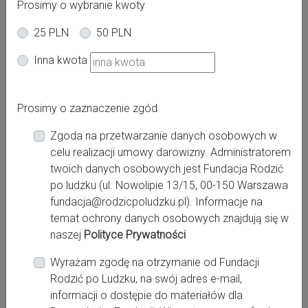
Prosimy o wybranie kwoty
25 PLN
50 PLN
Inna kwota
Adres:
Chałubińskiego 7
Prosimy o zaznaczenie zgód
Miasto:
Zgoda na przetwarzanie danych osobowych w
Koszalin
celu realizacji umowy darowizny. Administratorem
twoich danych osobowych jest Fundacja Rodzić
Województwo:
po ludzku (ul. Nowolipie 13/15, 00-150 Warszawa
zachodniopomorskie
fundacja@rodzicpoludzku.pl). Informacje na
temat ochrony danych osobowych znajdują się w
naszej
Polityce Prywatności
Kontakt:
Wyrażam zgodę na otrzymanie od Fundacji
http://www.swk.med.pl
Rodzić po Ludzku, na swój adres e-mail,
centrala: 94 34 88 400
informacji o dostępie do materiałów dla
szpital@swk.med.pl