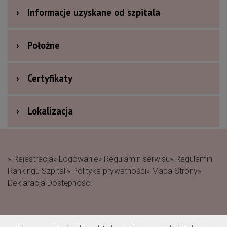
›
Informacje uzyskane od szpitala
›
Położne
›
Certyfikaty
›
Lokalizacja
» Rejestracja
» Logowanie
» Regulamin serwisu
» Regulamin
Rankingu Szpitali
» Polityka prywatności
» Mapa Strony
»
Deklaracja Dostępności