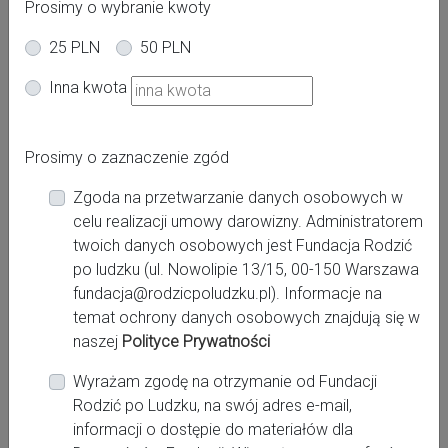
Prosimy o wybranie kwoty
25 PLN
50 PLN
Inna kwota
Adres:
Krakowska 91
Prosimy o zaznaczenie zgód
Miasto:
Zgoda na przetwarzanie danych osobowych w
Dębica
celu realizacji umowy darowizny. Administratorem
twoich danych osobowych jest Fundacja Rodzić
Województwo:
po ludzku (ul. Nowolipie 13/15, 00-150 Warszawa
podkarpackie
fundacja@rodzicpoludzku.pl). Informacje na
temat ochrony danych osobowych znajdują się w
naszej
Polityce Prywatności
Kontakt:
Wyrażam zgodę na otrzymanie od Fundacji
http://www.zoz-debica.pl
Rodzić po Ludzku, na swój adres e-mail,
tel.: 14 670 36 21;
informacji o dostępie do materiałów dla
sekretariat@zoz-debica.pl