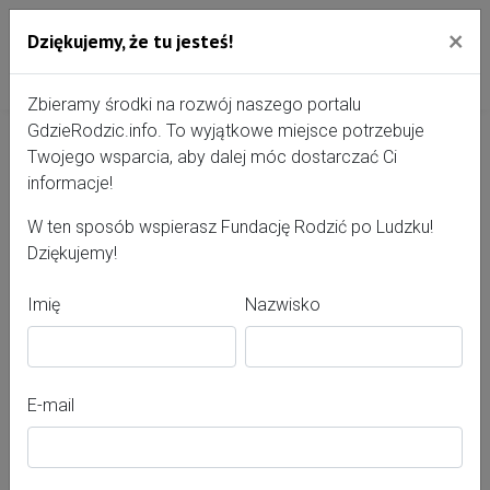
×
Dziękujemy, że tu jesteś!
Przejdź do treści portalu
Gdzie Rodzić - portal, str
Zbieramy środki na rozwój naszego portalu
GdzieRodzic.info. To wyjątkowe miejsce potrzebuje
Twojego wsparcia, aby dalej móc dostarczać Ci
Zespół Opieki Zdrowotnej w
informacje!
Dębicy
W ten sposób wspierasz Fundację Rodzić po Ludzku!
Dziękujemy!
Imię
Nazwisko
E-mail