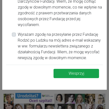
Darczyńców Fundacji. Wiem, że mogę cofnąć
zgodę w dowolnym momencie, co nie wpłynie na
zgodność z prawem przetwarzania danych
I
Stopień referencyjności oddziału położniczego:
osobowych przez Fundację przed jej
Stopień referencyjności oddziału neonatologicznego:
wycofaniem.
I
Wyrażam zgodę na przesyłanie przez Fundację
Rodzić po Ludzku na mój adres e-mail wskazany
Szpital w rankingu Rodzić po Ludzku.
w ww. formularzu newslettera związanego z
działalnością Fundacji. Wiem, że mogę wycofać
niniejszą zgodę w dowolnym momencie.
UWAGA! Szpital nie jest uwzględniony w Rankingu z
powodu zbyt małej liczby wypełnionych ankiet.
Wesprzyj