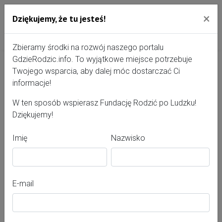
×
Dziękujemy, że tu jesteś!
Przejdź do treści portalu
Gdzie Rodzić - portal, str
Zbieramy środki na rozwój naszego portalu
GdzieRodzic.info. To wyjątkowe miejsce potrzebuje
Twojego wsparcia, aby dalej móc dostarczać Ci
Plan porodu
informacje!
W ten sposób wspierasz Fundację Rodzić po Ludzku!
Dziękujemy!
Plan porodu to dokument, który pozwala przyszłym
mamom świadomie zaplanować przebieg narodzin i
Imię
Nazwisko
sprawnie skomunikować swoje potrzeby z personelem
medycznym.
Nasz kreator planu porodu powstał we współpracy z
E-mail
doświadczonymi ekspertami i jest w pełni oparty na
najnowszych przepisach Standardu Opieki
Okołoporodowej (Dz.U. 2025 poz. 1525). Przemyślana