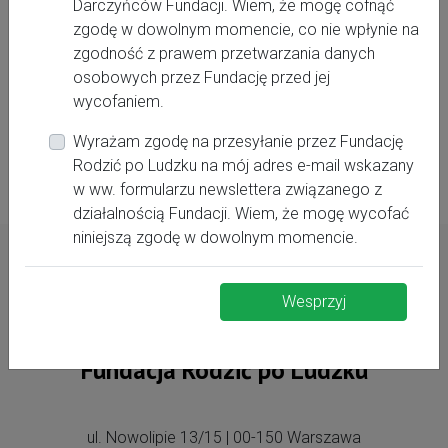
Darczyńców Fundacji. Wiem, że mogę cofnąć
przeznaczamy w całości na naszą odpłatną działalność
zgodę w dowolnym momencie, co nie wpłynie na
statutową. Dzięki każdemu zakupowi możemy nieustannie
zgodność z prawem przetwarzania danych
rozwijać nasze projekty i skutecznie wspierać kolejne
osobowych przez Fundację przed jej
rodziny w tym wyjątkowym czasie.
wycofaniem.
Wyrażam zgodę na przesyłanie przez Fundację
https://sklep.rodzicpoludzku.pl/
Rodzić po Ludzku na mój adres e-mail wskazany
w ww. formularzu newslettera związanego z
działalnością Fundacji. Wiem, że mogę wycofać
niniejszą zgodę w dowolnym momencie.
Wesprzyj
Fundacja Rodzić po Ludzku
ul. Nowolipie 13/15 | 00-150 Warszawa