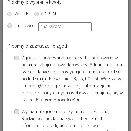
struktura sprawia, że dokument jest niezwykle czytelny –
Prosimy o wybranie kwoty
personel medyczny może w dosłownie kilka sekund
25 PLN
50 PLN
zapoznać się z Twoimi kluczowymi życzeniami i
potrzebami. To elastyczne narzędzie, które idealnie łączy
Inna kwota
medyczne procedury z Twoim poczuciem bezpieczeństwa
i sprawczości na każdym etapie narodzin.
Prosimy o zaznaczenie zgód
Jest przygotowany tak, aby nie przegapić żadnego
istotnego elementu narodzin. W kompleksowy sposób
Zgoda na przetwarzanie danych osobowych w
przeprowadzi Cię przez każdy etap – od Twoich preferencji
celu realizacji umowy darowizny. Administratorem
dotyczących łagodzenia bólu i pozycji porodowych, przez
twoich danych osobowych jest Fundacja Rodzić
pierwsze chwile z dzieckiem i kontakt „skóra do skóry”, aż
po ludzku (ul. Nowolipie 13/15, 00-150 Warszawa
po rolę osoby towarzyszącej. Co ważne, uwzględnia on
fundacja@rodzicpoludzku.pl). Informacje na
również alternatywne scenariusze, takie jak cięcie
temat ochrony danych osobowych znajdują się w
cesarskie czy zmiana przebiegu porodu.
naszej
Polityce Prywatności
Chcąc zapewnić rodzicom łatwy dostęp do profesjonalnie
Wyrażam zgodę na otrzymanie od Fundacji
przygotowanych wzorów oraz materiałów edukacyjnych,
Rodzić po Ludzku, na swój adres e-mail,
nasza Fundacja zdecydowała się na utworzenie własnego
informacji o dostępie do materiałów dla
sklepu. Wszystkie środki pozyskane ze sprzedaży