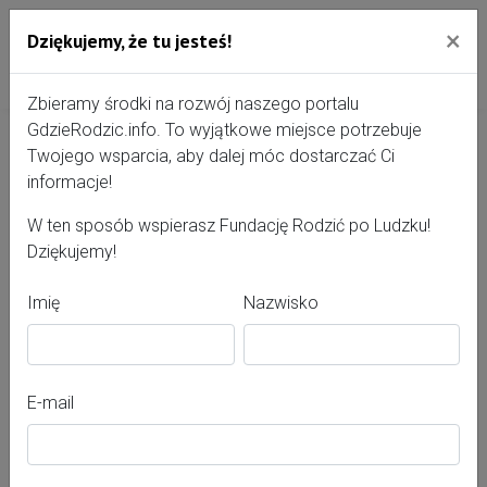
×
Dziękujemy, że tu jesteś!
Przejdź do treści portalu
Gdzie Rodzić - portal, str
Zbieramy środki na rozwój naszego portalu
GdzieRodzic.info. To wyjątkowe miejsce potrzebuje
Twojego wsparcia, aby dalej móc dostarczać Ci
Baza wiedzy
informacje!
W ten sposób wspierasz Fundację Rodzić po Ludzku!
Dziękujemy!
Zapraszamy do korzystania.
Imię
Nazwisko
E-mail