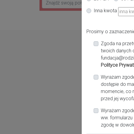
Inna kwota
Prosimy o zaznaczeni
Zgoda na przet
twoich danych 
fundacja@rodzi
Polityce Prywat
Wyrażam zgodę n
dostępie do ma
momencie, co n
przed jej wycof
Wyrażam zgodę 
ww. formularzu 
zgodę w dowol