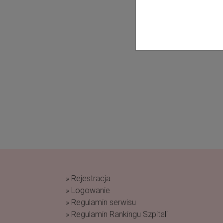
» Rejestracja
» Logowanie
» Regulamin serwisu
» Regulamin Rankingu Szpitali