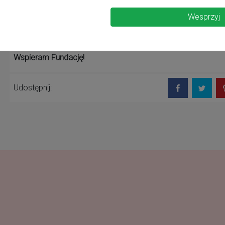
KRS: 0000150773
nr konta: 79 1560 0013 2353 7811 8000 0001
Wesprzyj
Wspieram Fundację!
Udostępnij: