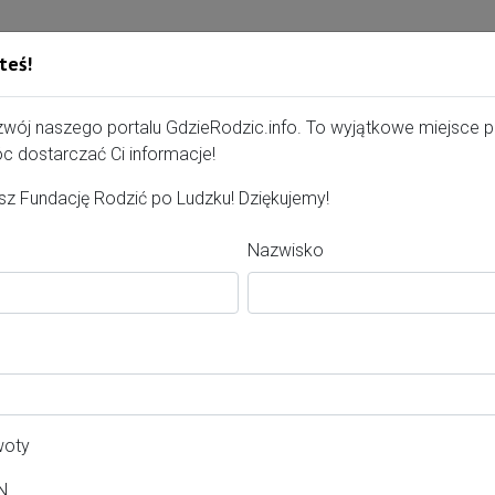
teś!
Gdzie Rodzić - portal, str
zwój naszego portalu GdzieRodzic.info. To wyjątkowe miejsce 
c dostarczać Ci informacje!
wojej położnej!
z Fundację Rodzić po Ludzku! Dziękujemy!
ożnej – możesz wysłać podziękowania do Niej i do placówki, w 
Nazwisko
acówkę, wybierz treść podziękowania, podpisz się i wyślij! Nie z
woty
N