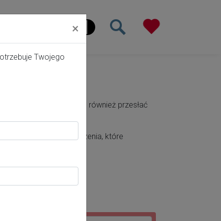
×
ona główna
potrzebuje Twojego
której pracuje. Możesz je również przesłać
apomnij kliknąć potwierdzenia, które