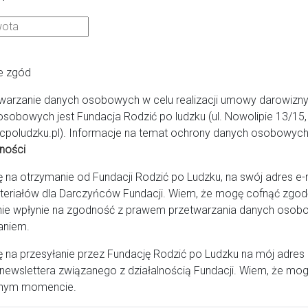
e zgód
warzanie danych osobowych w celu realizacji umowy darowizny
osobowych jest Fundacja Rodzić po ludzku (ul. Nowolipie 13/1
cpoludzku.pl). Informacje na temat ochrony danych osobowych 
ności
a otrzymanie od Fundacji Rodzić po Ludzku, na swój adres e-ma
teriałów dla Darczyńców Fundacji. Wiem, że mogę cofnąć zg
Fundacja Rodzić po Ludzku
ie wpłynie na zgodność z prawem przetwarzania danych osob
aniem.
na przesyłanie przez Fundację Rodzić po Ludzku na mój adres
ul. Nowolipie 13/15 | 00-150 Warszawa
newslettera związanego z działalnością Fundacji. Wiem, że mog
e-mail: fundacja@rodzicpoludzku.pl
nym momencie.