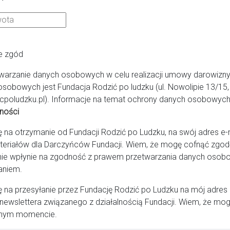
e zgód
warzanie danych osobowych w celu realizacji umowy darowizny
osobowych jest Fundacja Rodzić po ludzku (ul. Nowolipie 13/1
cpoludzku.pl). Informacje na temat ochrony danych osobowych 
ności
a otrzymanie od Fundacji Rodzić po Ludzku, na swój adres e-ma
teriałów dla Darczyńców Fundacji. Wiem, że mogę cofnąć zg
Fundacja Rodzić po Ludzku
ie wpłynie na zgodność z prawem przetwarzania danych osob
aniem.
na przesyłanie przez Fundację Rodzić po Ludzku na mój adres
ul. Nowolipie 13/15 | 00-150 Warszawa
newslettera związanego z działalnością Fundacji. Wiem, że mog
e-mail: fundacja@rodzicpoludzku.pl
nym momencie.