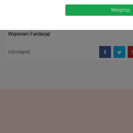
KRS: 0000150773
nr konta: 79 1560 0013 2353 7811 8000 0001
Wesprzyj
Wspieram Fundację!
Udostępnij: