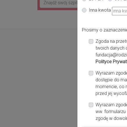
Inna kwota
Prosimy o zaznaczeni
Zgoda na przet
twoich danych 
fundacja@rodzi
Polityce Prywat
Wyrażam zgodę n
dostępie do ma
momencie, co n
przed jej wycof
Wyrażam zgodę 
ww. formularzu 
zgodę w dowol