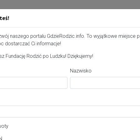
teś!
Gdzie Rodzić - portal, str
zwój naszego portalu GdzieRodzic.info. To wyjątkowe miejsce 
c dostarczać Ci informacje!
wojemu szpitalowi!
z Fundację Rodzić po Ludzku! Dziękujemy!
pitalowi - możesz wysłać specjalnie przygotowane podziękowa
Nazwisko
ybierz treść podziękowania, podpisz się i wyślij! Nie zapomnij k
woty
N