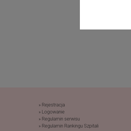
» Rejestracja
» Logowanie
» Regulamin serwisu
» Regulamin Rankingu Szpitali