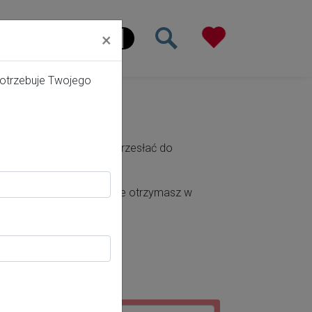
×
ona główna
potrzebuje Twojego
nia. Możesz je również przesłać do
liknąć potwierdzenia, które otrzymasz w