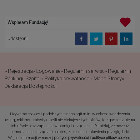
Wspieram Fundację!
Udostępnij:
» Rejestracja
» Logowanie
» Regulamin serwisu
» Regulamin
Rankingu Szpitali
» Polityka prywatności
» Mapa Strony
»
Deklaracja Dostępności
Używamy cookies i podobnych technologii m.in. w celach: świadczenia
(c) 2019 Fundacja Rodzić
usług, reklamy, statystyk. Jeśli nie blokujesz tych plików, to zgadzasz się na
po Ludzku Wszelkie prawa
ich użycie oraz zapisanie w pamięci urządzenia. Pamiętaj, że możesz
zastrzeżone
samodzielnie zarządzać cookies, zmieniając ustawienia przeglądarki.
Więcej informacji w naszej
polityce prywatności i polityce plików cookies
.