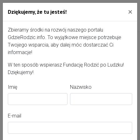
×
Dziękujemy, że tu jesteś!
Przejdź do treści portalu
Gdzie Rodzić - portal, str
Zbieramy środki na rozwój naszego portalu
GdzieRodzic.info. To wyjątkowe miejsce potrzebuje
Twojego wsparcia, aby dalej móc dostarczać Ci
Jolanta Jaworska
informacje!
W ten sposób wspierasz Fundację Rodzić po Ludzku!
Dziękujemy!
Imię
Nazwisko
E-mail