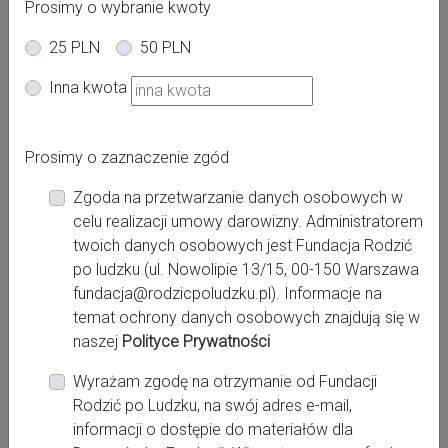
Prosimy o wybranie kwoty
25 PLN
50 PLN
Oferta dla kobiet
Inna kwota
Powiat:
Prosimy o zaznaczenie zgód
Zgoda na przetwarzanie danych osobowych w
Miasto:
celu realizacji umowy darowizny. Administratorem
twoich danych osobowych jest Fundacja Rodzić
po ludzku (ul. Nowolipie 13/15, 00-150 Warszawa
fundacja@rodzicpoludzku.pl). Informacje na
Miejsce pracy:
temat ochrony danych osobowych znajdują się w
naszej
Polityce Prywatności
Wyrażam zgodę na otrzymanie od Fundacji
Rodzić po Ludzku, na swój adres e-mail,
Kontakt:
informacji o dostępie do materiałów dla