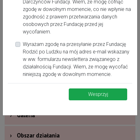
Darczyńców Fundacji. Wiem, że mogę cofnąć
zgodę w dowolnym momencie, co nie wpłynie na
zgodność z prawem przetwarzania danych
osobowych przez Fundację przed jej
wycofaniem.
Wyrażam zgodę na przesyłanie przez Fundację
Rodzić po Ludzku na mój adres e-mail wskazany
›
Oferta dla kobiet
w ww. formularzu newslettera związanego z
działalnością Fundacji. Wiem, że mogę wycofać
›
Dodatkowe informacje
niniejszą zgodę w dowolnym momencie.
›
Nagrody i wyróżnienia
Wesprzyj
›
Galeria
›
Obszar działania