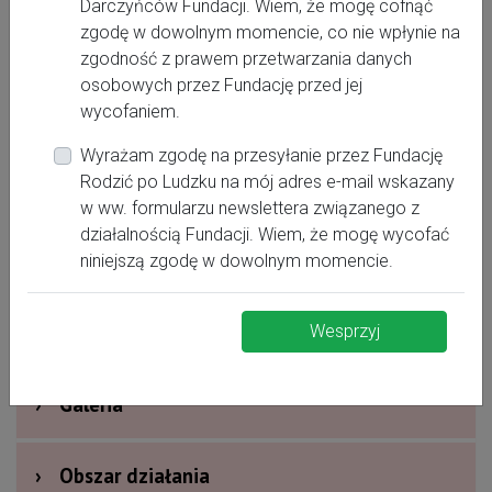
Www.szkolabobasek.pl
Darczyńców Fundacji. Wiem, że mogę cofnąć
zgodę w dowolnym momencie, co nie wpłynie na
530234407
zgodność z prawem przetwarzania danych
Kontakt@szkolabobasek.pl
osobowych przez Fundację przed jej
wycofaniem.
Wyrażam zgodę na przesyłanie przez Fundację
Rodzić po Ludzku na mój adres e-mail wskazany
›
Oferta dla kobiet
w ww. formularzu newslettera związanego z
działalnością Fundacji. Wiem, że mogę wycofać
›
Dodatkowe informacje
niniejszą zgodę w dowolnym momencie.
›
Nagrody i wyróżnienia
Wesprzyj
›
Galeria
›
Obszar działania