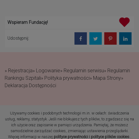
Wspieram Fundację!
Udostępnij:
» Rejestracja
» Logowanie
» Regulamin serwisu
» Regulamin
Rankingu Szpitali
» Polityka prywatności
» Mapa Strony
»
Deklaracja Dostępności
Używamy cookies i podobnych technologii m.in. w celach: świadczenia
(c) 2019 Fundacja Rodzić
usług, reklamy, statystyk. Jeśli nie blokujesz tych plików, to zgadzasz się na
po Ludzku Wszelkie prawa
ich użycie oraz zapisanie w pamięci urządzenia. Pamiętaj, że możesz
zastrzeżone
samodzielnie zarządzać cookies, zmieniając ustawienia przeglądarki.
Więcej informacji w naszej
polityce prywatności i polityce plików cookies
.