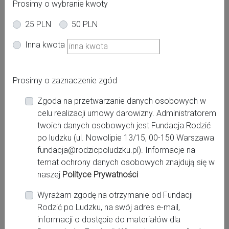
Prosimy o wybranie kwoty
25 PLN
50 PLN
Oferta dla kobiet
Inna kwota
Powiat:
Prosimy o zaznaczenie zgód
Poznań
Zgoda na przetwarzanie danych osobowych w
Miasto:
celu realizacji umowy darowizny. Administratorem
Poznań
twoich danych osobowych jest Fundacja Rodzić
po ludzku (ul. Nowolipie 13/15, 00-150 Warszawa
fundacja@rodzicpoludzku.pl). Informacje na
Miejsce pracy:
temat ochrony danych osobowych znajdują się w
Poznań, Szpital Miejski im. Franciszka Raszei
naszej
Polityce Prywatności
Zalasewo Szkoła Rodzenia Bobasek
Wyrażam zgodę na otrzymanie od Fundacji
Rodzić po Ludzku, na swój adres e-mail,
Kontakt:
informacji o dostępie do materiałów dla