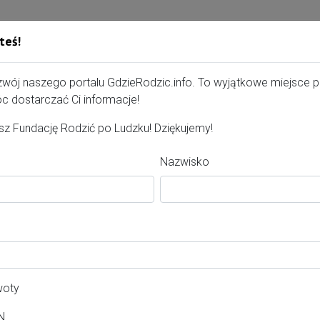
teś!
Gdzie Rodzić - portal, str
zwój naszego portalu GdzieRodzic.info. To wyjątkowe miejsce 
c dostarczać Ci informacje!
z Fundację Rodzić po Ludzku! Dziękujemy!
Nazwisko
erta dla kobiet
Ciąża
Poród
Po porodzie
wiat:
eski
woty
asto:
N