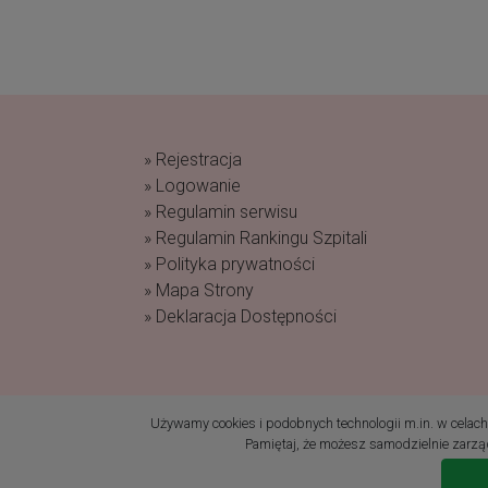
» Rejestracja
» Logowanie
» Regulamin serwisu
» Regulamin Rankingu Szpitali
» Polityka prywatności
» Mapa Strony
» Deklaracja Dostępności
(c) 2019 Fundacja Rodzić po Ludzku Wszelk
Używamy cookies i podobnych technologii m.in. w celach: 
Pamiętaj, że możesz samodzielnie zarząd