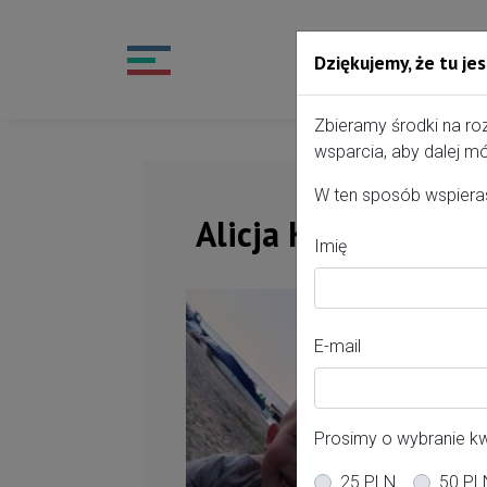
Dziękujemy, że tu jes
Przejdź do treści portalu
Zbieramy środki na ro
wsparcia, aby dalej mó
W ten sposób wspieras
Alicja Kubosch
Imię
Of
E-mail
Po
ol
Prosimy o wybranie k
Mi
25 PLN
50 PL