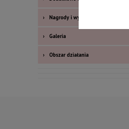
›
Nagrody i wyróżnienia
›
Galeria
›
Obszar działania