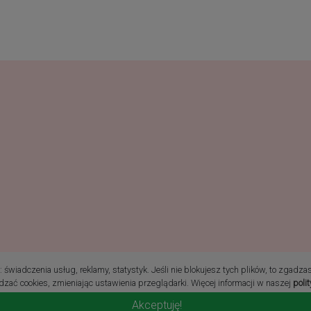
ie prawa zastrzeżone
świadczenia usług, reklamy, statystyk. Jeśli nie blokujesz tych plików, to zgadza
zać cookies, zmieniając ustawienia przeglądarki. Więcej informacji w naszej
poli
Akceptuję!