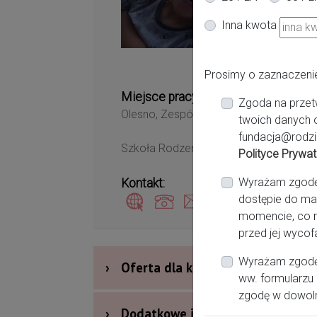
Ol
Inna kwota
Prosimy o zaznaczeni
Miejsce pracy:
Zgoda na przet
Olesno, Zespół Opieki Zdrowotnej Szpi
twoich danych 
fundacja@rodzi
Szkoła Rodzenia Olesno
Polityce Prywat
Wyrażam zgodę n
Kontakt:
dostępie do ma
zimalunia@onet.eu
momencie, co n
przed jej wycof
Wyrażam zgodę 
›
Oferta dla kobiet
ww. formularzu 
zgodę w dowol
›
Dodatkowe informacje