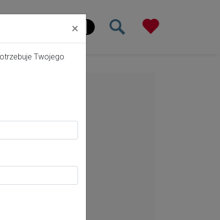
×
ona główna
potrzebuje Twojego