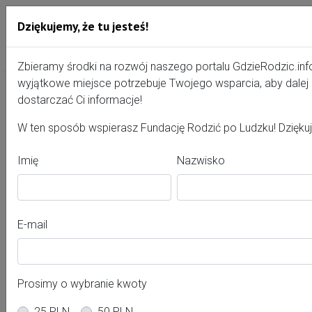
Dziękujemy, że tu jesteś!
Przejdź do treści portalu
Gdzie Rodzić - portal, str
Zbieramy środki na rozwój naszego portalu GdzieRodzic.inf
wyjątkowe miejsce potrzebuje Twojego wsparcia, aby dale
dostarczać Ci informacje!
Agnieszka Kacalak
W ten sposób wspierasz Fundację Rodzić po Ludzku! Dzięku
Imię
Nazwisko
E-mail
Prosimy o wybranie kwoty
25 PLN
50 PLN