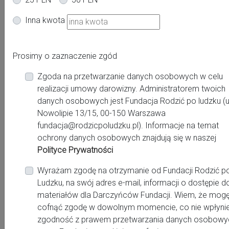
Inna kwota
Oferta dla kobiet
Ciąża
Po porodzie
Prosimy o zaznaczenie zgód
Powiat:
Zgoda na przetwarzanie danych osobowych w celu
Warszawa
realizacji umowy darowizny. Administratorem twoich
danych osobowych jest Fundacja Rodzić po ludzku (u
Miasto:
Nowolipie 13/15, 00-150 Warszawa
Warszawa
fundacja@rodzicpoludzku.pl). Informacje na temat
ochrony danych osobowych znajdują się w naszej
Polityce Prywatności
Miejsce pracy:
Warszawa, Centrum Medyczne ŻELAZNA Sp.z o.o.
Wyrażam zgodę na otrzymanie od Fundacji Rodzić p
Szpital Specjalistyczny św. Zofii
Ludzku, na swój adres e-mail, informacji o dostępie d
materiałów dla Darczyńców Fundacji. Wiem, że mog
Warszawa, Piaseczno i okolice- konsultacje
cofnąć zgodę w dowolnym momencie, co nie wpłyni
laktacyjne po porodzie,,, "Rodzi się Rodzina"-Szkoła
zgodność z prawem przetwarzania danych osobowy
Rodzicielstwa, Warszawa, ul.Emilii Plater 25 lok.4