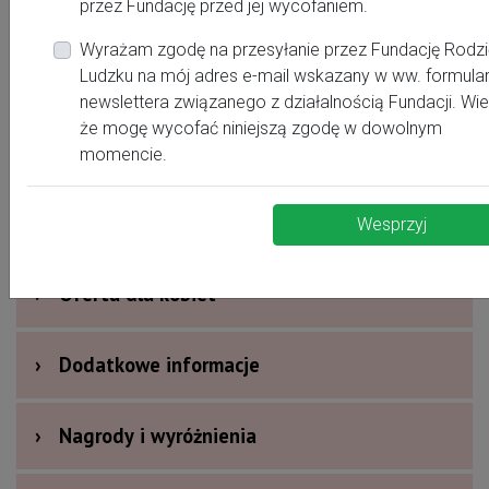
przez Fundację przed jej wycofaniem.
Kontakt:
Wyrażam zgodę na przesyłanie przez Fundację Rodzi
Ludzku na mój adres e-mail wskazany w ww. formula
rodzisierodzina@wp.pl
newslettera związanego z działalnością Fundacji. Wi
501-735-875
że mogę wycofać niniejszą zgodę w dowolnym
rodzisierodzina@wp.pl
momencie.
https://www.facebook.com/RodziSieRodzinaSzkolaRodzic
Wesprzyj
›
Oferta dla kobiet
›
Dodatkowe informacje
›
Nagrody i wyróżnienia