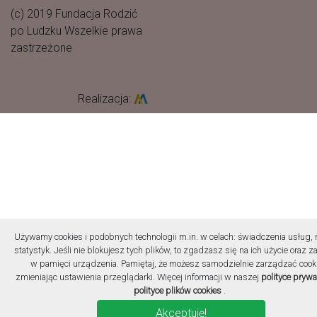
(c) 2019 Fundacja Rodzić
po Ludzku Wszelkie prawa
zastrzeżone
Realizacja:
Używamy cookies i podobnych technologii m.in. w celach: świadczenia usług, 
statystyk. Jeśli nie blokujesz tych plików, to zgadzasz się na ich użycie oraz z
w pamięci urządzenia. Pamiętaj, że możesz samodzielnie zarządzać cook
zmieniając ustawienia przeglądarki. Więcej informacji w naszej
polityce prywa
polityce plików cookies
.
Akceptuję!