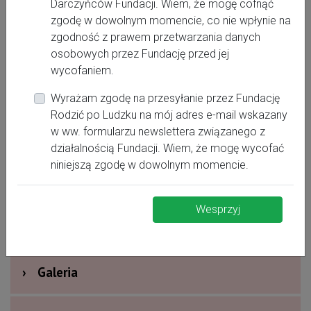
Darczyńców Fundacji. Wiem, że mogę cofnąć
zgodę w dowolnym momencie, co nie wpłynie na
zgodność z prawem przetwarzania danych
+48 603 803 934
osobowych przez Fundację przed jej
jolanta.skalecka@poczta.onet.pl
wycofaniem.
Jolanta Skałecka
Wyrażam zgodę na przesyłanie przez Fundację
Rodzić po Ludzku na mój adres e-mail wskazany
w ww. formularzu newslettera związanego z
›
Oferta dla kobiet
działalnością Fundacji. Wiem, że mogę wycofać
niniejszą zgodę w dowolnym momencie.
›
Dodatkowe informacje
Wesprzyj
›
Nagrody i wyróżnienia
›
Galeria