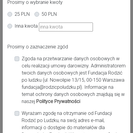
Prosimy o wybranie kwoty
25 PLN
50 PLN
Oferta dla kobiet
Inna kwota
Ciąża
Po porodzie
Powiat:
Prosimy o zaznaczenie zgód
czarnkowsko-trzcianecki
Zgoda na przetwarzanie danych osobowych w
Miasto:
celu realizacji umowy darowizny. Administratorem
Krzyż Wielkopolski
twoich danych osobowych jest Fundacja Rodzić
po ludzku (ul. Nowolipie 13/15, 00-150 Warszawa
fundacja@rodzicpoludzku.pl). Informacje na
Miejsce pracy:
temat ochrony danych osobowych znajdują się w
naszej
Polityce Prywatności
INDYWID. PRAKTYKA POŁOŻNICZA, GABINET
Wyrażam zgodę na otrzymanie od Fundacji
POŁOŻNEJ POZ,SZKOŁA RODZENIA
Rodzić po Ludzku, na swój adres e-mail,
informacji o dostępie do materiałów dla
Kontakt: