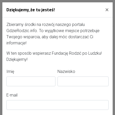
×
Dziękujemy, że tu jesteś!
Przejdź do treści portalu
Gdzie Rodzić - portal, str
Zbieramy środki na rozwój naszego portalu
GdzieRodzic.info. To wyjątkowe miejsce potrzebuje
Twojego wsparcia, aby dalej móc dostarczać Ci
Jolanta Skałecka
informacje!
W ten sposób wspierasz Fundację Rodzić po Ludzku!
Dziękujemy!
Imię
Nazwisko
E-mail