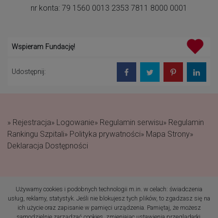
nr konta: 79 1560 0013 2353 7811 8000 0001
Wspieram Fundację!
Udostępnij:
» Rejestracja
» Logowanie
» Regulamin serwisu
» Regulamin
Rankingu Szpitali
» Polityka prywatności
» Mapa Strony
»
Deklaracja Dostępności
Używamy cookies i podobnych technologii m.in. w celach: świadczenia
(c) 2019 Fundacja Rodzić
usług, reklamy, statystyk. Jeśli nie blokujesz tych plików, to zgadzasz się na
po Ludzku Wszelkie prawa
ich użycie oraz zapisanie w pamięci urządzenia. Pamiętaj, że możesz
zastrzeżone
samodzielnie zarządzać cookies, zmieniając ustawienia przeglądarki.