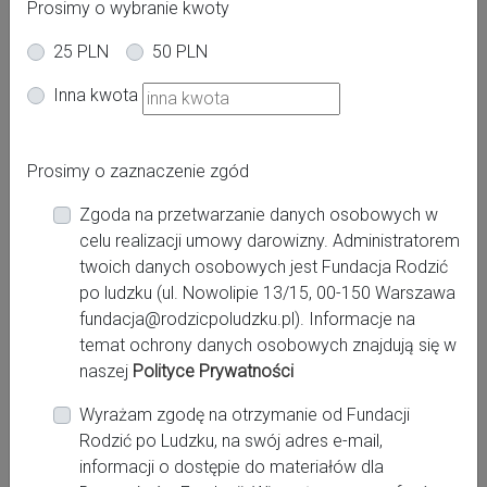
Prosimy o wybranie kwoty
25 PLN
50 PLN
Oferta dla kobiet
Inna kwota
Ciąża
Poród
Po porodzie
Powiat:
Prosimy o zaznaczenie zgód
kościerski
Zgoda na przetwarzanie danych osobowych w
Miasto:
celu realizacji umowy darowizny. Administratorem
Kościerzyna
twoich danych osobowych jest Fundacja Rodzić
po ludzku (ul. Nowolipie 13/15, 00-150 Warszawa
fundacja@rodzicpoludzku.pl). Informacje na
Miejsce pracy:
temat ochrony danych osobowych znajdują się w
Kościerzyna, Szpital Specjalistyczny w Kościerzynie
naszej
Polityce Prywatności
Sp. z o.o.
Wyrażam zgodę na otrzymanie od Fundacji
Rodzić po Ludzku, na swój adres e-mail,
informacji o dostępie do materiałów dla
Kontakt: