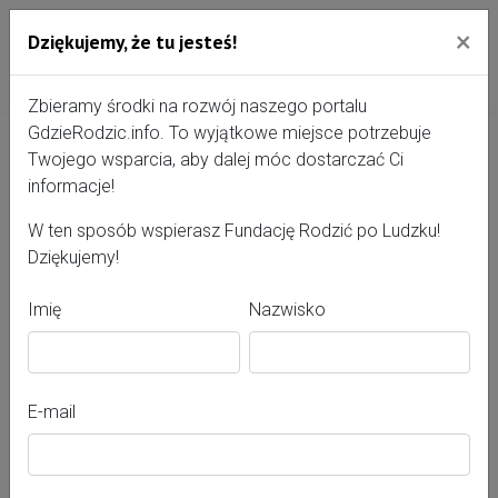
×
Dziękujemy, że tu jesteś!
Przejdź do treści portalu
Gdzie Rodzić - portal, str
Zbieramy środki na rozwój naszego portalu
GdzieRodzic.info. To wyjątkowe miejsce potrzebuje
Twojego wsparcia, aby dalej móc dostarczać Ci
Mariola Kotlenga
informacje!
W ten sposób wspierasz Fundację Rodzić po Ludzku!
Dziękujemy!
Imię
Nazwisko
E-mail