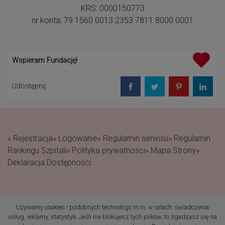
KRS: 0000150773
nr konta: 79 1560 0013 2353 7811 8000 0001
Wspieram Fundację!
Udostępnij:
» Rejestracja
» Logowanie
» Regulamin serwisu
» Regulamin
Rankingu Szpitali
» Polityka prywatności
» Mapa Strony
»
Deklaracja Dostępności
Używamy cookies i podobnych technologii m.in. w celach: świadczenia
(c) 2019 Fundacja Rodzić
usług, reklamy, statystyk. Jeśli nie blokujesz tych plików, to zgadzasz się na
po Ludzku Wszelkie prawa