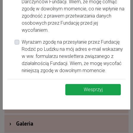
Darczyńców Fundacji. Wiem, że mogę cofnąć
www.zamotanapolozna.pl
zgodę w dowolnym momencie, co nie wpłynie na
zgodność z prawem przetwarzania danych
660574972
osobowych przez Fundację przed jej
mariolakotlenga@gmail.com
wycofaniem.
https://www.facebook.com/profile.php?
Wyrażam zgodę na przesyłanie przez Fundację
id=100063448492417
Rodzić po Ludzku na mój adres e-mail wskazany
w ww. formularzu newslettera związanego z
działalnością Fundacji. Wiem, że mogę wycofać
›
Oferta dla kobiet
niniejszą zgodę w dowolnym momencie.
›
Dodatkowe informacje
Wesprzyj
›
Nagrody i wyróżnienia
›
Galeria