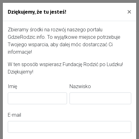
×
Dziękujemy, że tu jesteś!
Przejdź do treści portalu
Gdzie Rodzić - portal, str
Zbieramy środki na rozwój naszego portalu
GdzieRodzic.info. To wyjątkowe miejsce potrzebuje
Twojego wsparcia, aby dalej móc dostarczać Ci
Centrum Zdrowia w
informacje!
Mikołowie Sp. z o.o
W ten sposób wspierasz Fundację Rodzić po Ludzku!
Dziękujemy!
Imię
Nazwisko
E-mail