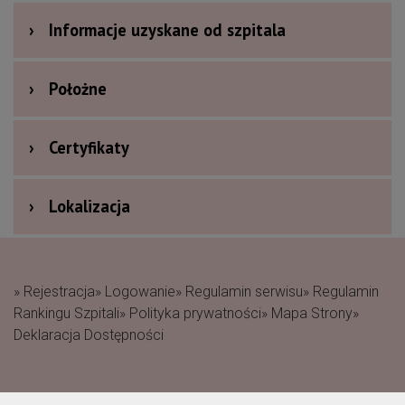
›
Informacje uzyskane od szpitala
›
Położne
›
Certyfikaty
›
Lokalizacja
» Rejestracja
» Logowanie
» Regulamin serwisu
» Regulamin
Rankingu Szpitali
» Polityka prywatności
» Mapa Strony
»
Deklaracja Dostępności