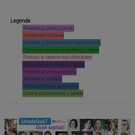
Legenda
Realizacja planu porodu
Swoboda rodzenia
Kontakt z dzieckiem po narodzinach
Opieka podczas cesarskiego cięcia
Pomoc w opiece nad dzieckiem
Wsparcie w karmieniu piersią
Realizacja praw pacjenta
Warunki w szpitalu
Ocena postawy personelu
Ocena zadowolenia z opieki