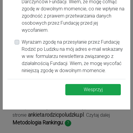
Darczyńców Fundacji. Wiem, że mogę cofnąć
zgodę w dowolnym momencie, co nie wpłynie na
zgodność z prawem przetwarzania danych
I
Stopień referencyjności oddziału położniczego:
osobowych przez Fundację przed jej
Stopień referencyjności oddziału neonatologicznego:
wycofaniem.
I
Wyrażam zgodę na przesyłanie przez Fundację
Rodzić po Ludzku na mój adres e-mail wskazany
w ww. formularzu newslettera związanego z
działalnością Fundacji. Wiem, że mogę wycofać
Szpital w rankingu "Głos matek"
niniejszą zgodę w dowolnym momencie.
Fundacji Rodzić po Ludzku
Wesprzyj
Ranking powstał na podstawie opinii i ocen kobiet,
które wypełniły ankietę na temat opieki
okołoporodowej i warunków w tej placówce na
ankieta.rodzicpoludzku.pl
stronie
. Czytaj dalej
Metodologia Rankingu:
?