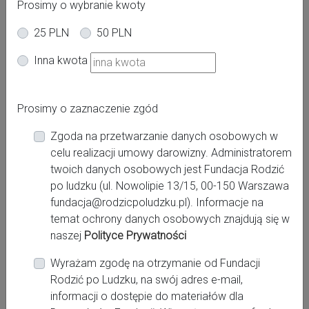
Prosimy o wybranie kwoty
25 PLN
50 PLN
Inna kwota
Adres:
Waryńskiego 2
Prosimy o zaznaczenie zgód
Miasto:
Zgoda na przetwarzanie danych osobowych w
Mikołów
celu realizacji umowy darowizny. Administratorem
twoich danych osobowych jest Fundacja Rodzić
Województwo:
po ludzku (ul. Nowolipie 13/15, 00-150 Warszawa
śląskie
fundacja@rodzicpoludzku.pl). Informacje na
temat ochrony danych osobowych znajdują się w
naszej
Polityce Prywatności
Kontakt:
Wyrażam zgodę na otrzymanie od Fundacji
http://www.szpital-mikolow.com.pl
Rodzić po Ludzku, na swój adres e-mail,
tel.: 32 325 76 35;
informacji o dostępie do materiałów dla
kancelaria@szpital-mikolow.com.pl