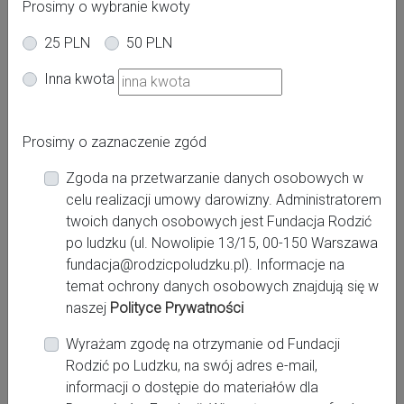
Prosimy o wybranie kwoty
25 PLN
50 PLN
Inna kwota
Adres:
Prosimy o zaznaczenie zgód
Lubelska 90
Zgoda na przetwarzanie danych osobowych w
Miasto:
celu realizacji umowy darowizny. Administratorem
Bełżyce
twoich danych osobowych jest Fundacja Rodzić
po ludzku (ul. Nowolipie 13/15, 00-150 Warszawa
Województwo:
fundacja@rodzicpoludzku.pl). Informacje na
lubelskie
temat ochrony danych osobowych znajdują się w
naszej
Polityce Prywatności
Wyrażam zgodę na otrzymanie od Fundacji
Kontakt:
Rodzić po Ludzku, na swój adres e-mail,
http://www.spzoz1belzyce.pl
informacji o dostępie do materiałów dla