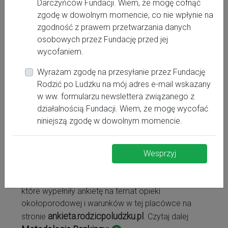
815162631
Darczyńców Fundacji. Wiem, że mogę cofnąć
zgodę w dowolnym momencie, co nie wpłynie na
ginekologia@spzoz1belzyce.pl
zgodność z prawem przetwarzania danych
osobowych przez Fundację przed jej
I
Stopień referencyjności oddziału położniczego:
wycofaniem.
Stopień referencyjności oddziału neonatologicznego:
Wyrażam zgodę na przesyłanie przez Fundację
I
Rodzić po Ludzku na mój adres e-mail wskazany
w ww. formularzu newslettera związanego z
działalnością Fundacji. Wiem, że mogę wycofać
niniejszą zgodę w dowolnym momencie.
Szpital w rankingu "Głos matek"
Fundacji Rodzić po Ludzku
Wesprzyj
Ranking powstał na podstawie opinii i ocen kobiet,
które wypełniły ankietę na temat opieki
okołoporodowej i warunków w tej placówce na
ankieta.rodzicpoludzku.pl
stronie
. Czytaj dalej