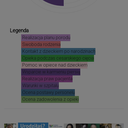
Legenda
Realizacja planu porodu
Swoboda rodzenia
Kontakt z dzieckiem po narodzinach
Opieka podczas cesarskiego cięcia
Pomoc w opiece nad dzieckiem
Wsparcie w karmieniu piersią
Realizacja praw pacjenta
Warunki w szpitalu
Ocena postawy personelu
Ocena zadowolenia z opieki