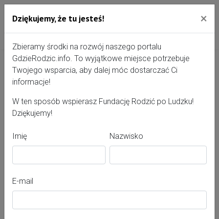
×
Dziękujemy, że tu jesteś!
Przejdź do treści portalu
Gdzie Rodzić - portal, str
Zbieramy środki na rozwój naszego portalu
GdzieRodzic.info. To wyjątkowe miejsce potrzebuje
Twojego wsparcia, aby dalej móc dostarczać Ci
Samodzielny Publiczny
informacje!
Zakład Opieki Zdrowotnej nr
W ten sposób wspierasz Fundację Rodzić po Ludzku!
Dziękujemy!
1 w Bełżycach
Imię
Nazwisko
E-mail