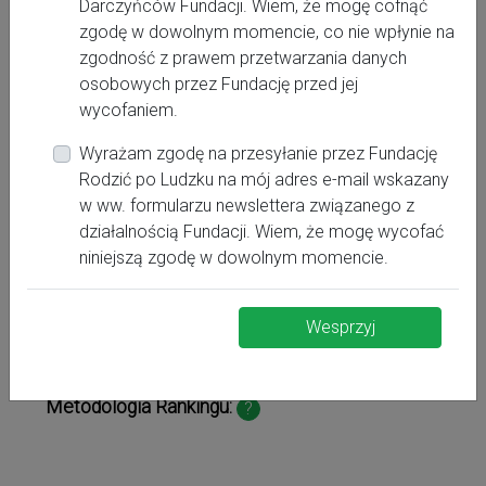
Darczyńców Fundacji. Wiem, że mogę cofnąć
II
Stopień referencyjności oddziału położniczego:
zgodę w dowolnym momencie, co nie wpłynie na
zgodność z prawem przetwarzania danych
Stopień referencyjności oddziału neonatologicznego:
osobowych przez Fundację przed jej
II
wycofaniem.
Wyrażam zgodę na przesyłanie przez Fundację
Rodzić po Ludzku na mój adres e-mail wskazany
Szpital w rankingu "Głos matek"
w ww. formularzu newslettera związanego z
Fundacji Rodzić po Ludzku
działalnością Fundacji. Wiem, że mogę wycofać
niniejszą zgodę w dowolnym momencie.
Ranking powstał na podstawie opinii i ocen kobiet,
które wypełniły ankietę na temat opieki
Wesprzyj
okołoporodowej i warunków w tej placówce na
ankieta.rodzicpoludzku.pl
stronie
. Czytaj dalej
Metodologia Rankingu:
?