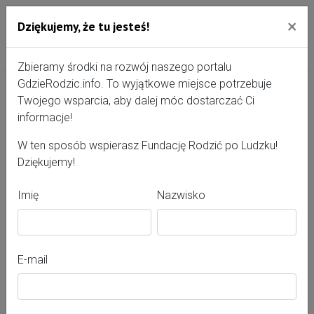
×
Dziękujemy, że tu jesteś!
Przejdź do treści portalu
Gdzie Rodzić - portal, str
Zbieramy środki na rozwój naszego portalu
GdzieRodzic.info. To wyjątkowe miejsce potrzebuje
Twojego wsparcia, aby dalej móc dostarczać Ci
Szpital Średzki Sp. z o.o.
informacje!
W ten sposób wspierasz Fundację Rodzić po Ludzku!
Dziękujemy!
Imię
Nazwisko
E-mail