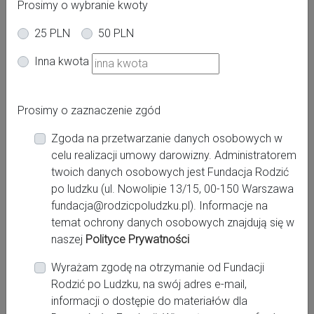
Prosimy o wybranie kwoty
25 PLN
50 PLN
Adres:
Inna kwota
Żwirki i Wigury 10
Miasto:
Prosimy o zaznaczenie zgód
Środa Wielkopolska
Zgoda na przetwarzanie danych osobowych w
Województwo:
celu realizacji umowy darowizny. Administratorem
wielkopolskie
twoich danych osobowych jest Fundacja Rodzić
po ludzku (ul. Nowolipie 13/15, 00-150 Warszawa
fundacja@rodzicpoludzku.pl). Informacje na
Kontakt:
temat ochrony danych osobowych znajdują się w
naszej
Polityce Prywatności
http://www.szpitalsredzki.pl
tel.: 61 285 40 31;
Wyrażam zgodę na otrzymanie od Fundacji
Rodzić po Ludzku, na swój adres e-mail,
kontakt@szpitalsredzki.pl
informacji o dostępie do materiałów dla