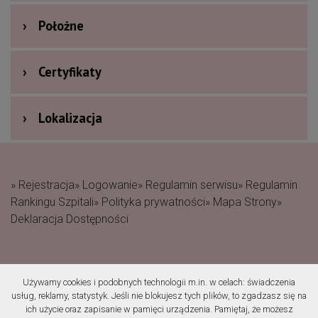
›
Położne
›
Certyfikaty
›
Lokalizacja
» Rejestracja
» Logowanie
» Regulamin serwisu
» Regulamin
Rankingu Szpitali
» Polityka prywatności
» Mapa Strony
»
Deklaracja Dostępności
Używamy cookies i podobnych technologii m.in. w celach: świadczenia
(c) 2019 Fundacja Rodzić
usług, reklamy, statystyk. Jeśli nie blokujesz tych plików, to zgadzasz się na
po Ludzku Wszelkie prawa
ich użycie oraz zapisanie w pamięci urządzenia. Pamiętaj, że możesz