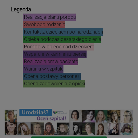
Legenda
Realizacja planu porodu
Swoboda rodzenia
Kontakt z dzieckiem po narodzinach
Opieka podczas cesarskiego cięcia
Pomoc w opiece nad dzieckiem
Wsparcie w karmieniu piersią
Realizacja praw pacjenta
Warunki w szpitalu
Ocena postawy personelu
Ocena zadowolenia z opieki