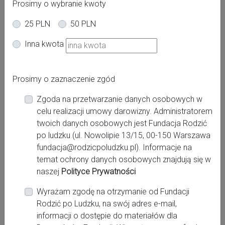
Prosimy o wybranie kwoty
25 PLN
50 PLN
Inna kwota
Adres:
Prosimy o zaznaczenie zgód
Bolesława Chrobrego 4
Zgoda na przetwarzanie danych osobowych w
Miasto:
celu realizacji umowy darowizny. Administratorem
Drawsko Pomorskie
twoich danych osobowych jest Fundacja Rodzić
po ludzku (ul. Nowolipie 13/15, 00-150 Warszawa
Województwo:
fundacja@rodzicpoludzku.pl). Informacje na
zachodniopomorskie
temat ochrony danych osobowych znajdują się w
naszej
Polityce Prywatności
Wyrażam zgodę na otrzymanie od Fundacji
Kontakt:
Rodzić po Ludzku, na swój adres e-mail,
http://www.szpital-drawsko.pl
informacji o dostępie do materiałów dla