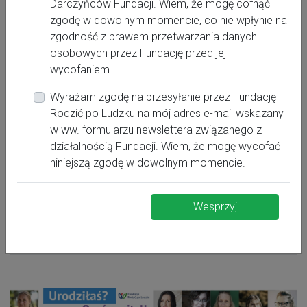
położnictwo: 94 36 3
Darczyńców Fundacji. Wiem, że mogę cofnąć
zgodę w dowolnym momencie, co nie wpłynie na
sekretariat.drawsko@ahop.pl
zgodność z prawem przetwarzania danych
osobowych przez Fundację przed jej
I
Stopień referencyjności oddziału położniczego:
wycofaniem.
Stopień referencyjności oddziału neonatologicznego:
Wyrażam zgodę na przesyłanie przez Fundację
I
Rodzić po Ludzku na mój adres e-mail wskazany
w ww. formularzu newslettera związanego z
Szpital w rankingu Rodzić po Ludzku.
działalnością Fundacji. Wiem, że mogę wycofać
niniejszą zgodę w dowolnym momencie.
Wesprzyj
UWAGA! Szpital nie jest uwzględniony w Rankingu z
powodu zbyt małej liczby wypełnionych ankiet.