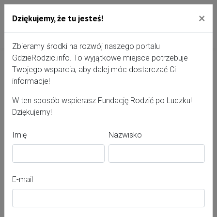
×
Dziękujemy, że tu jesteś!
Przejdź do treści portalu
Gdzie Rodzić - portal, str
Zbieramy środki na rozwój naszego portalu
GdzieRodzic.info. To wyjątkowe miejsce potrzebuje
Twojego wsparcia, aby dalej móc dostarczać Ci
Szpitale Polskie S.A.
informacje!
Drawskie Centrum
W ten sposób wspierasz Fundację Rodzić po Ludzku!
Dziękujemy!
Specjalistyczne
Imię
Nazwisko
E-mail