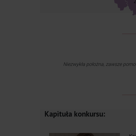
Cudowna kobi
Niezwykła położna, zawsze pomocn
Kapituła konkursu:
Anioł twardo stąpający 