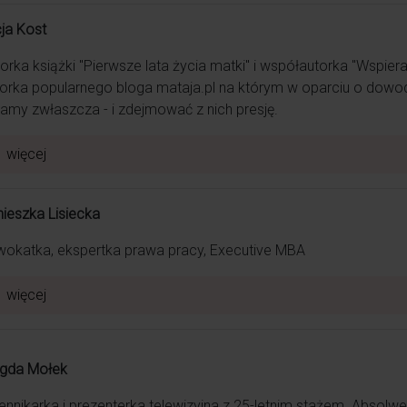
cja Kost
orka książki "Pierwsze lata życia matki" i współautorka "Wspieral
orka popularnego bloga mataja.pl na którym w oparciu o dowo
amy zwłaszcza - i zdejmować z nich presję.
ić dobrym słowem. Przy niej żaden ból nie jest straszny. Ogrom
więcej
ieszka Lisiecka
okatka, ekspertka prawa pracy, Executive MBA
więcej
gda Mołek
ennikarka i prezenterka telewizyjna z 25-letnim stażem. Absolw