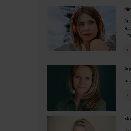
Ali
Aut
aut
- m
Ciepła osoba. Potrafi uskrzydl
›
Agn
adw
›
Ma
Dzi