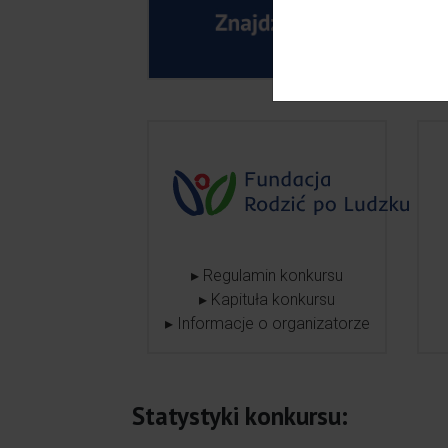
▸ Regulamin konkursu
▸ Kapituła konkursu
▸ Informacje o organizatorze
Statystyki konkursu: