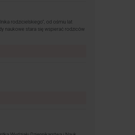
nika rodzicielskiego", od ośmiu lat
dy naukowe stara się wspierać rodziców
ne serce do drugiego człowieka.
entka Wydziału Dziennikarstwa i Nauk