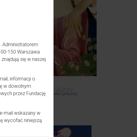
. Administratorem
5, 00-150 Warszawa
znajdują się w naszej
il, informacji o
odę w dowolnym
owych przez Fundację
 e-mail wskazany w
ę wycofać niniejszą