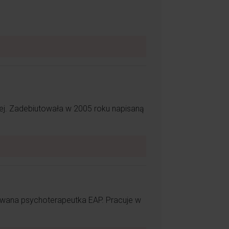
ń w życiu.!
znej. Zadebiutowała w 2005 roku napisaną
krzydła naszego czwartego synka.
ścią. Był to najcudowniejszy dzień
owana psychoterapeutka EAP. Pracuje w