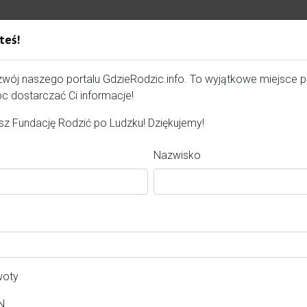
dzku
teś!
Gdzie Rodzić - portal, str
tywny.
zwój naszego portalu GdzieRodzic.info. To wyjątkowe miejsce 
c dostarczać Ci informacje!
z Fundację Rodzić po Ludzku! Dziękujemy!
Nazwisko
woty
N