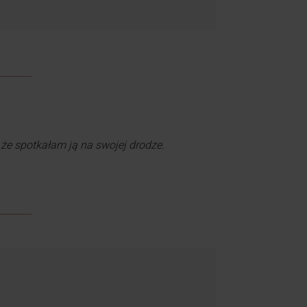
 i serdeczna.
że spotkałam ją na swojej drodze.
 nie zostawi Cię samej !