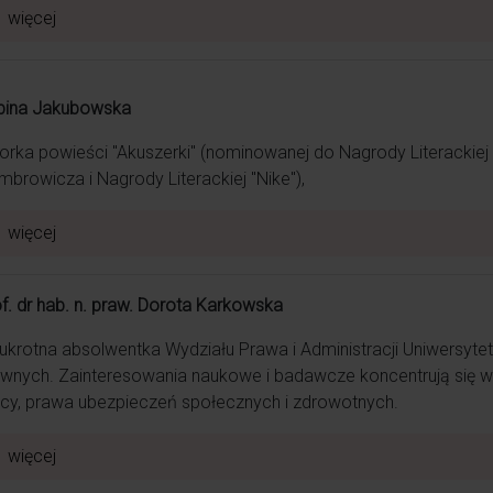
więcej
bina Jakubowska
owo przez wieloletnie doświadczenie i zaangażowanie zna się na 
orka powieści "Akuszerki" (nominowanej do Nagrody Literackiej U
browicza i Nagrody Literackiej "Nike"),
więcej
m, kiedy wraz z maleństwem najbardziej jej potrzebowałam i s
f. dr hab. n. praw. Dorota Karkowska
krotna absolwentka Wydziału Prawa i Administracji Uniwersytet
wnych. Zainteresowania naukowe i badawcze koncentrują się 
cy, prawa ubezpieczeń społecznych i zdrowotnych.
więcej
 pasji dla swojej pracy, z której czerpie ogromną radość, pomim