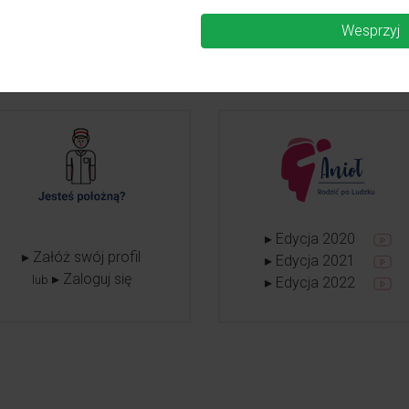
Wesprzyj
▸ Edycja 2020
▸ Załóż swój profil
▸ Edycja 2021
▸ Zaloguj się
lub
▸ Edycja 2022