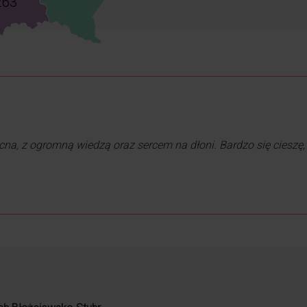
263
eta, bardzo zaangażowana w swoją pracę, opiekuńcza, pomocna
a, z ogromną wiedzą oraz sercem na dłoni. Bardzo się cieszę, 
po ziemi, ale najlepsza. Dodatkowo wokół siebie ma inne anioły i