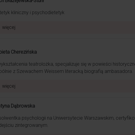
h Błażejewska-Stuhr
tetyk kliniczny i psychodietetyk
j wspominam swój poród jako jedno z najwspanialszych wydarze
więcej
bieta Cherezińska
ykształcenia teatrolożka, specjalizuje się w powieści historyc
ólnie z Szewachem Weissem literacką biografią ambasadora.
iekowała się trójką moich dzieci, a wkrótce weźmie pod swoje s
więcej
styna Dąbrowska
ałam się porodu, a dzięki Niej wspominam go z uśmiechem i rado
olwentka psychologii na Uniwersytecie Warszawskim, certyfik
ejściu zintegrowanym.