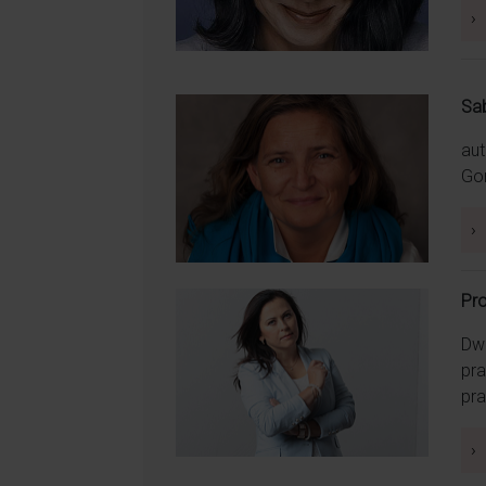
›
Sa
Ma wielkie serce, a dodatk
aut
Gom
›
Służyła dobrą radą, wiedzą i wsparcie
Pro
Dwu
pra
pra
›
Wspaniała, wrażliwa kobieta pełna