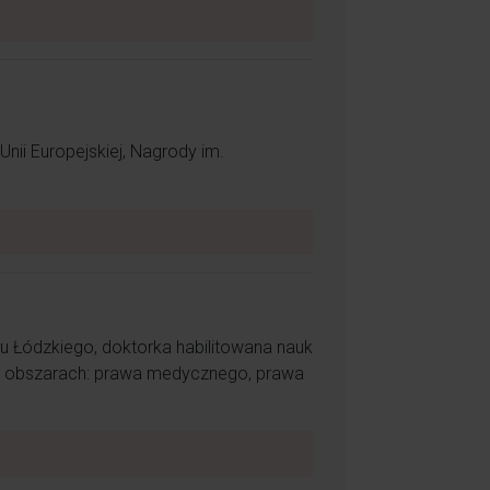
swojej pracy jak nikt inny.
nii Europejskiej, Nagrody im.
zukałam po omacku kolejnych rozwiązań.
u Łódzkiego, doktorka habilitowana nauk
w obszarach: prawa medycznego, prawa
o trudów, jakie niesie ten zawód .