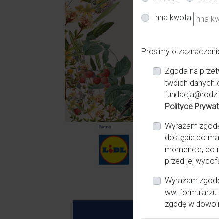
Inna kwota
Prosimy o zaznaczeni
Zgoda na przet
twoich danych 
fundacja@rodzi
Polityce Prywat
Wyrażam zgodę n
dostępie do ma
momencie, co n
przed jej wycof
Wyrażam zgodę 
ww. formularzu 
zgodę w dowol