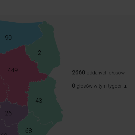
90
2
449
2660
oddanych głosów.
0
głosów w tym tygodniu.
43
26
68