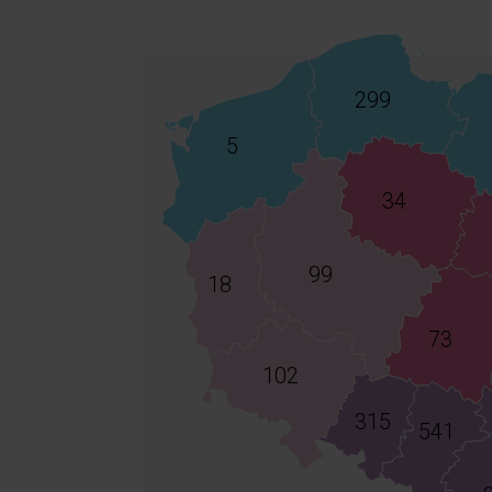
299
5
34
99
18
73
102
315
541