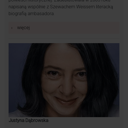
napisaną wspólnie z Szewachem Weissem literacką
biografią ambasadora.
Wspaniała, wrażliwa kobieta pełna pasji dla
›
więcej
swojej pracy, z której czerpie ogromną radość,
pomimo trudów, jakie niesie ten zawód .
Ciepła osoba. Potrafi uskrzydlić dobrym słowem.
Przy niej żaden ból nie jest straszny. Ogromne
serce do drugiego człowieka.
Justyna Dąbrowska