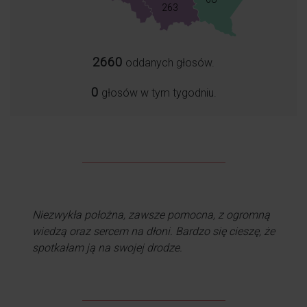
263
2660
oddanych głosów.
0
głosów w tym tygodniu.
Cudowna kobieta, bardzo zaangażowana w swoją
pracę, opiekuńcza, pomocna i serdeczna.
Niezwykła położna, zawsze pomocna, z ogromną
wiedzą oraz sercem na dłoni. Bardzo się cieszę, że
spotkałam ją na swojej drodze.