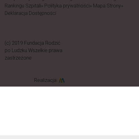
Rankingu Szpitali
» Polityka prywatności
» Mapa Strony
»
Deklaracja Dostępności
(c) 2019 Fundacja Rodzić
po Ludzku Wszelkie prawa
zastrzeżone
Realizacja: