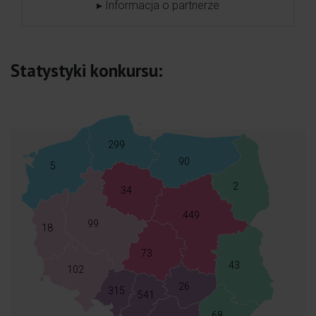
▸ Informacja o partnerze
Statystyki konkursu:
299
90
5
2
34
449
99
18
73
43
102
26
315
541
68