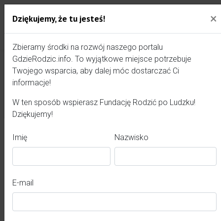
×
×
Anioły Rodzić Po Ludzku
Dziękujemy, że tu jesteś!
Przejdź do treści portalu
Gdzie Rodzić - portal, str
Konkurs nieaktywny.
Zbieramy środki na rozwój naszego portalu
GdzieRodzic.info. To wyjątkowe miejsce potrzebuje
Twojego wsparcia, aby dalej móc dostarczać Ci
informacje!
Zamknij
W ten sposób wspierasz Fundację Rodzić po Ludzku!
Dziękujemy!
Imię
Nazwisko
E-mail