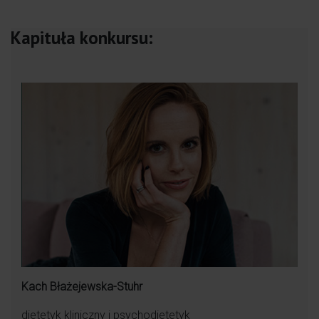
Anioł twardo stąpający po ziemi, ale najlepsza.
Kapituła konkursu:
Dodatkowo wokół siebie ma inne anioły i nie
zostawi Cię samej !
Dzięki Niej wspominam swój poród jako jedno z
najwspanialszych wydarzeń w życiu.!
Najlepsza położna. Jak anioł opiekowała się
trójką moich dzieci, a wkrótce weźmie pod swoje
skrzydła naszego czwartego synka.
Kach Błażejewska-Stuhr
dietetyk kliniczny i psychodietetyk