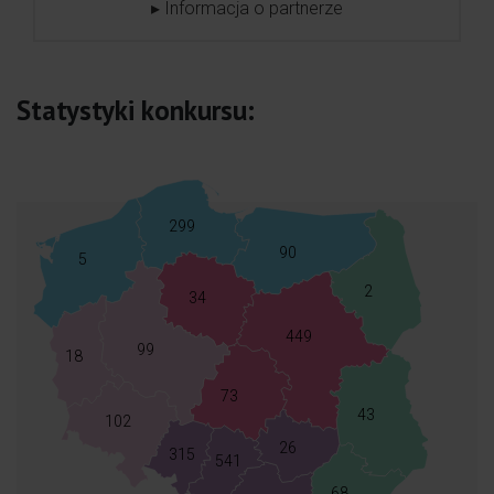
▸ Informacja o partnerze
Statystyki konkursu:
Cudowna kobieta, bardzo zaangażowana w swoją
pracę, opiekuńcza, pomocna i serdeczna.
299
90
5
2
34
Niezwykła położna, zawsze pomocna, z ogromną
wiedzą oraz sercem na dłoni. Bardzo się cieszę, że
449
99
18
spotkałam ją na swojej drodze.
73
43
102
26
315
541
Anioł twardo stąpający po ziemi, ale najlepsza.
68