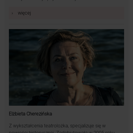
›
więcej
Wspaniała, wrażliwa kobieta pełna pasji dla
swojej pracy, z której czerpie ogromną radość,
pomimo trudów, jakie niesie ten zawód .
Ciepła osoba. Potrafi uskrzydlić dobrym słowem.
Przy niej żaden ból nie jest straszny. Ogromne
serce do drugiego człowieka.
Elżbieta Cherezińska
Z wykształcenia teatrolożka, specjalizuje się w
powieści historycznej. Zadebiutowała w 2005 roku