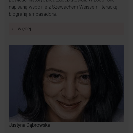
napisaną wspólnie z Szewachem Weissem literacką
biografią ambasadora.
Wspaniała, wrażliwa kobieta pełna pasji dla
›
więcej
swojej pracy, z której czerpie ogromną radość,
pomimo trudów, jakie niesie ten zawód .
Ciepła osoba. Potrafi uskrzydlić dobrym słowem.
Przy niej żaden ból nie jest straszny. Ogromne
serce do drugiego człowieka.
Justyna Dąbrowska