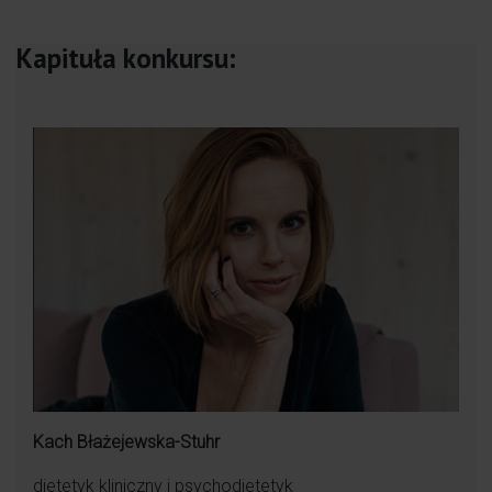
Anioł twardo stąpający po ziemi, ale najlepsza.
Kapituła konkursu:
Dodatkowo wokół siebie ma inne anioły i nie
zostawi Cię samej !
Dzięki Niej wspominam swój poród jako jedno z
najwspanialszych wydarzeń w życiu.!
Najlepsza położna. Jak anioł opiekowała się
trójką moich dzieci, a wkrótce weźmie pod swoje
skrzydła naszego czwartego synka.
Kach Błażejewska-Stuhr
dietetyk kliniczny i psychodietetyk