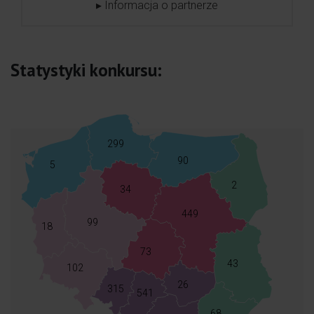
▸ Informacja o partnerze
Statystyki konkursu:
299
90
5
2
34
449
99
18
73
43
102
26
315
541
68