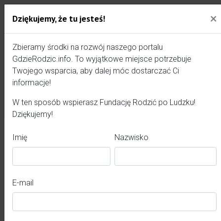
×
×
Anioły Rodzić Po Ludzku
Dziękujemy, że tu jesteś!
Przejdź do treści portalu
Gdzie Rodzić - portal, str
Konkurs nieaktywny.
Zbieramy środki na rozwój naszego portalu
GdzieRodzic.info. To wyjątkowe miejsce potrzebuje
Twojego wsparcia, aby dalej móc dostarczać Ci
informacje!
Zamknij
W ten sposób wspierasz Fundację Rodzić po Ludzku!
Dziękujemy!
Imię
Nazwisko
E-mail