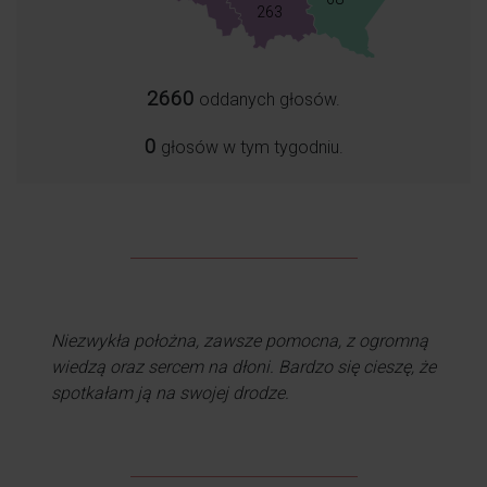
263
2660
oddanych głosów.
0
głosów w tym tygodniu.
Cudowna kobieta, bardzo zaangażowana w swoją
pracę, opiekuńcza, pomocna i serdeczna.
Niezwykła położna, zawsze pomocna, z ogromną
wiedzą oraz sercem na dłoni. Bardzo się cieszę, że
spotkałam ją na swojej drodze.