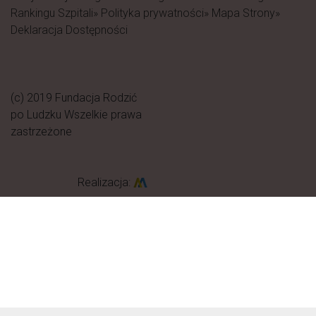
Rankingu Szpitali
» Polityka prywatności
» Mapa Strony
»
Deklaracja Dostępności
(c) 2019 Fundacja Rodzić
po Ludzku Wszelkie prawa
zastrzeżone
Realizacja: